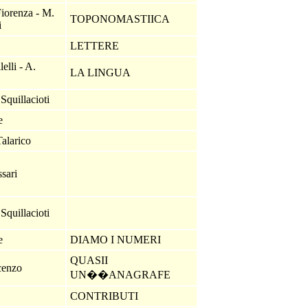
iorenza - M.
TOPONOMASTIICA
i
e
LETTERE
elli - A.
LA LINGUA
Squillacioti
ne
Talarico
ssari
Squillacioti
ne
DIAMO I NUMERI
QUASII
cenzo
UN��ANAGRAFE
e
CONTRIBUTI