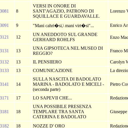
VERSI IN ONORE DI
3081
8
SANT'AGAZIO, PATRONO DI
Lorenzo 
SQUILLACE E GUARDAVALLE.
3091
9
Enrico A
"Mani cahri�si,\ mani virt�si"...
UN ANEDDOTO SUL GRANDE
3121
12
Enzo Ma
GERHARD ROHLFS
UNA GIPSOTECA NEL MUSEO DI
3131
13
Franco M
REGGIO?
3132
13
IL PENSIIERO
Carolyn W
3133
13
COMUNICAZIONE
La direzi
SULLA NASCITA DI BADOLATO
3141
14
MARINA - BADOLATO E MICELI -
Pietro Co
(seconda parte)
3171
17
LO SAPEVII CHE...
Redazio
UNA POSSIBILE PRESENZA
3181
18
TEMPLARE TRA SANTA
Giuseppe
CATERINA E BADOLATO
3182
18
NOZZE D' ORO
Redazio