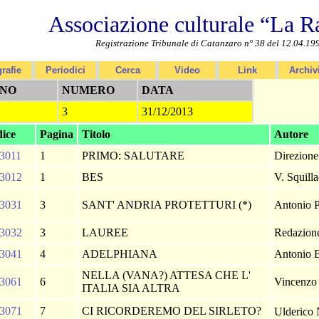
Associazione culturale “La R
Registrazione Tribunale di Catanzaro n° 38 del 12.04.19
rafie
Periodici
Cerca
Video
Link
Archiv
NO
NUMERO
DATA
3
31/12/2013
ice
Pagina
Titolo
Autore
3011
1
PRIMO: SALUTARE
Direzion
3012
1
BES
V. Squilla
3031
3
SANT' ANDRIA PROTETTURI (*)
Antonio 
3032
3
LAUREE
Redazio
3041
4
ADELPHIANA
Antonio 
NELLA (VANA?) ATTESA CHE L'
3061
6
Vincenzo 
ITALIA SIA ALTRA
3071
7
CI RICORDEREMO DEL SIRLETO?
Ulderico