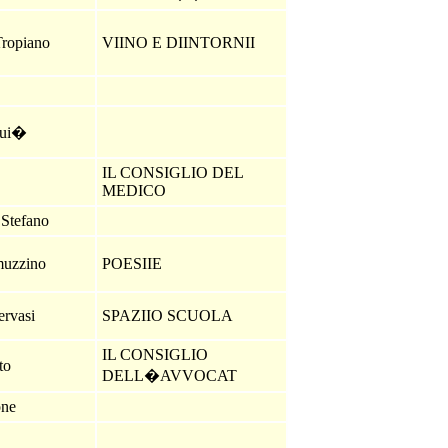
Tropiano
VIINO E DIINTORNII
e
Mui�
IL CONSIGLIO DEL
MEDICO
 Stefano
muzzino
POESIIE
ervasi
SPAZIIO SCUOLA
IL CONSIGLIO
ato
DELL�AVVOCAT
one
e