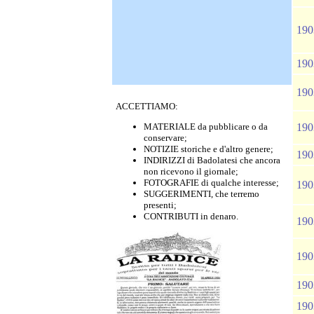
190
190
190
ACCETTIAMO:
MATERIALE da pubblicare o da
190
conservare;
NOTIZIE storiche e d'altro genere;
190
INDIRIZZI di Badolatesi che ancora
non ricevono il giornale;
FOTOGRAFIE di qualche interesse;
190
SUGGERIMENTI, che terremo
presenti;
CONTRIBUTI in denaro.
190
190
190
190