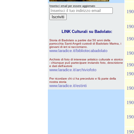
Inserisci email per essere aggiornato
190
190
LINK Culturali su Badolato:
190
Storia di Badolato a partire dai 50 anni della
parrocchia Santi Angeli custodi di Badolato Marina, i
giovani di ieri si raccontano.
www.laradice.it/bibliotecabadolato
190
Archivio di foto di interesse artistico culturale e storico
- chiunque può partecipare inviando foto, descrizione
190
e dati dell'autore
www.laradice.it/archiviofoto
190
Per ricordare chi ci ha preceduto e fà parte della
nostra storia
www.laradice.it/estinti
190
190
190
190