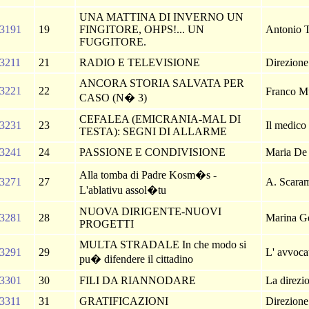
UNA MATTINA DI INVERNO UN
3191
19
FINGITORE, OHPS!... UN
Antonio 
FUGGITORE.
3211
21
RADIO E TELEVISIONE
Direzion
ANCORA STORIA SALVATA PER
3221
22
Franco 
CASO (N� 3)
CEFALEA (EMICRANIA-MAL DI
3231
23
Il medico
TESTA): SEGNI DI ALLARME
3241
24
PASSIONE E CONDIVISIONE
Maria De
Alla tomba di Padre Kosm�s -
3271
27
A. Scara
L'ablativu assol�tu
NUOVA DIRIGENTE-NUOVI
3281
28
Marina G
PROGETTI
MULTA STRADALE In che modo si
3291
29
L' avvoc
pu� difendere il cittadino
3301
30
FILI DA RIANNODARE
La direzi
3311
31
GRATIFICAZIONI
Direzion