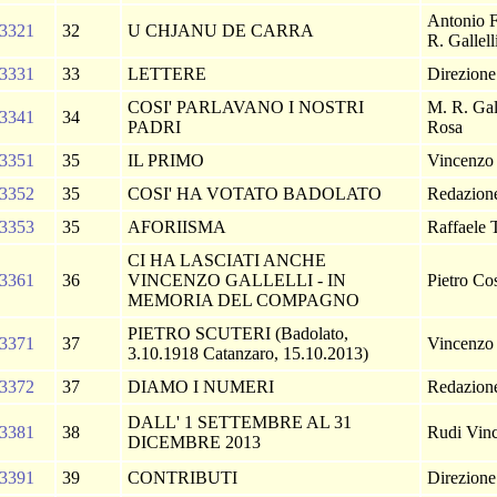
Antonio F
3321
32
U CHJANU DE CARRA
R. Gallell
3331
33
LETTERE
Direzion
COSI' PARLAVANO I NOSTRI
M. R. Gall
3341
34
PADRI
Rosa
3351
35
IL PRIMO
Vincenzo 
3352
35
COSI' HA VOTATO BADOLATO
Redazio
3353
35
AFORIISMA
Raffaele 
CI HA LASCIATI ANCHE
3361
36
VINCENZO GALLELLI - IN
Pietro Co
MEMORIA DEL COMPAGNO
PIETRO SCUTERI (Badolato,
3371
37
Vincenzo 
3.10.1918 Catanzaro, 15.10.2013)
3372
37
DIAMO I NUMERI
Redazio
DALL' 1 SETTEMBRE AL 31
3381
38
Rudi Vin
DICEMBRE 2013
3391
39
CONTRIBUTI
Direzion