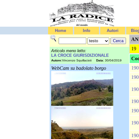
Home
Info
Autori
Biog
AN
19
Articolo meno letto:
LA CROCE GIURISDIZIONALE
Cod
Autore:
Vincenzo Squillacioti
Data:
30/04/2019
190
WebCam su badolato borgo
190
190
190
190
190
190