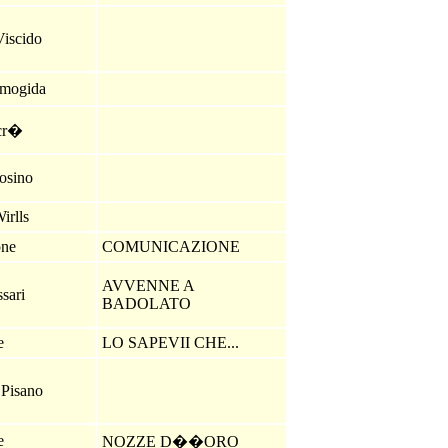
Viscido
rmogida
cr�
osino
irlls
one
COMUNICAZIONE
AVVENNE A
ssari
BADOLATO
ne
LO SAPEVII CHE...
 Pisano
ne
NOZZE D��ORO