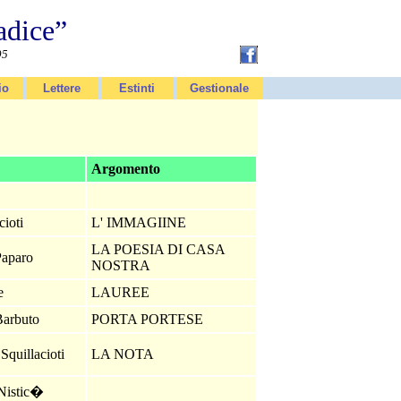
adice”
95
io
Lettere
Estinti
Gestionale
Argomento
e
cioti
L' IMMAGIINE
LA POESIA DI CASA
Paparo
NOSTRA
ne
LAUREE
Barbuto
PORTA PORTESE
Squillacioti
LA NOTA
 Nistic�