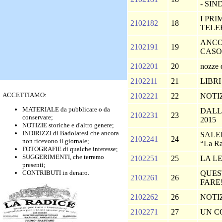
- SI
I PRI
2102182
18
TELE
ANCO
2102191
19
CASO 
2102201
20
nozze 
2102211
21
LIBR
ACCETTIAMO:
2102221
22
NOTI
MATERIALE da pubblicare o da
DALL
2102231
23
conservare;
2015
NOTIZIE storiche e d'altro genere;
INDIRIZZI di Badolatesi che ancora
SALER
2102241
24
non ricevono il giornale;
“La R
FOTOGRAFIE di qualche interesse;
SUGGERIMENTI, che terremo
2102251
25
LA L
presenti;
CONTRIBUTI in denaro.
QUES
2102261
26
FARE
2102262
26
NOTIZ
2102271
27
UN C