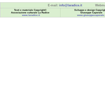
E-mail:
info@laradice.it
Webma
Testi e materiale Copyright©
Sviluppo e design Copyrig
Associazione culturale La Radice
Giuseppe Caporale
www.laradice.it
www.giuseppecaporale.i