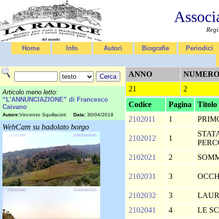
Associ
Regi
Home
Info
Autori
Biografie
Periodici
ANNO
NUMER
21
2
Articolo meno letto:
“L’ANNUNCIAZIONE” di Francesco
Codice
Pagina
Titolo
Caivano
Autore:
Vincenzo Squillacioti
Data:
30/04/2019
2102011
1
PRIM
WebCam su badolato borgo
STAT
2102012
1
PER
2102021
2
SOM
2102031
3
OCCH
2102032
3
LAU
2102041
4
LE S