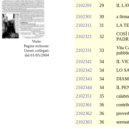
2102291
29
IL L
2102301
30
a firma
2102311
31
LA T
COSÌ
2102321
32
PADR
Visite:
Pagine richieste:
Vita C
2102331
33
Utenti collegati:
pubbl
dal 01/05/2004
2102341
34
IL V
2102342
34
LO S
2102343
34
DIAM
2102344
34
IL P
2102351
35
calabr
2102361
36
contri
2102362
36
prover
2102363
36
serena