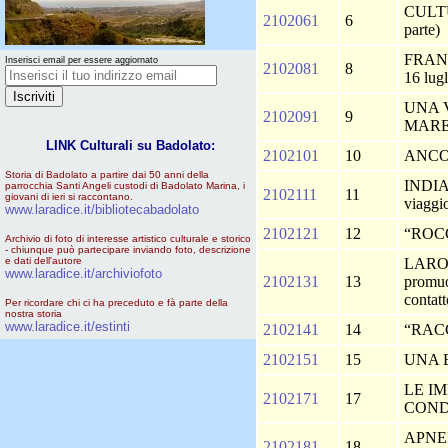
CULTU
2102061
6
parte)
FRANC
Inserisci email per essere aggiornato
2102081
8
16 lug
UNA 
2102091
9
MAR
LINK Culturali su Badolato:
2102101
10
ANCO
Storia di Badolato a partire dai 50 anni della
INDIA
parrocchia Santi Angeli custodi di Badolato Marina, i
2102111
11
giovani di ieri si raccontano.
viaggi
www.laradice.it/bibliotecabadolato
2102121
12
“ROC
Archivio di foto di interesse artistico culturale e storico
- chiunque può partecipare inviando foto, descrizione
e dati dell'autore
LARO
www.laradice.it/archiviofoto
2102131
13
promuov
contatt
Per ricordare chi ci ha preceduto e fà parte della
nostra storia
www.laradice.it/estinti
2102141
14
“RAC
2102151
15
UNA 
LE I
2102171
17
CON
APNE
2102181
18