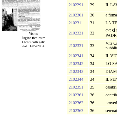
2102291
29
IL L
2102301
30
a firma
2102311
31
LA T
COSÌ
2102321
32
Visite:
PADR
Pagine richieste:
Utenti collegati:
Vita C
2102331
33
dal 01/05/2004
pubbl
2102341
34
IL V
2102342
34
LO S
2102343
34
DIAM
2102344
34
IL P
2102351
35
calabr
2102361
36
contri
2102362
36
prover
2102363
36
serena