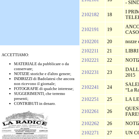
- SI
I PRI
2102182
18
TELE
ANCO
2102191
19
CASO 
2102201
20
nozze 
2102211
21
LIBR
ACCETTIAMO:
2102221
22
NOTI
MATERIALE da pubblicare o da
conservare;
DALL
2102231
23
NOTIZIE storiche e d'altro genere;
2015
INDIRIZZI di Badolatesi che ancora
non ricevono il giornale;
SALER
2102241
24
FOTOGRAFIE di qualche interesse;
“La R
SUGGERIMENTI, che terremo
presenti;
2102251
25
LA L
CONTRIBUTI in denaro.
QUES
2102261
26
FARE
2102262
26
NOTIZ
2102271
27
UN C