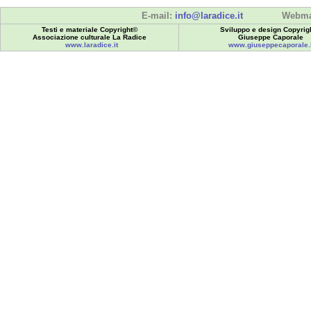
E-mail:
info@laradice.it
Webma
Testi e materiale Copyright©
Sviluppo e design Copyrig
Associazione culturale La Radice
Giuseppe Caporale
www.laradice.it
www.giuseppecaporale.i