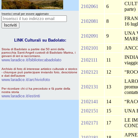
CULTU
2102061
6
parte)
Inserisci email per essere aggiornato
FRANC
2102081
8
16 lug
UNA 
2102091
9
MAR
LINK Culturali su Badolato:
2102101
10
ANCO
Storia di Badolato a partire dai 50 anni della
parrocchia Santi Angeli custodi di Badolato Marina, i
giovani di ieri si raccontano.
INDIA
2102111
11
www.laradice.it/bibliotecabadolato
viaggi
Archivio di foto di interesse artistico culturale e storico
2102121
12
“ROC
- chiunque può partecipare inviando foto, descrizione
e dati dell'autore
www.laradice.it/archiviofoto
LARO
2102131
13
promuov
Per ricordare chi ci ha preceduto e fà parte della
contatt
nostra storia
www.laradice.it/estinti
2102141
14
“RAC
2102151
15
UNA 
LE I
2102171
17
CON
APNE
2102181
18