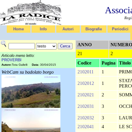
Associ
Regi
Home
Info
Autori
Biografie
Periodici
ANNO
NUMER
21
2
Articolo meno letto:
PROVERBI
Codice
Pagina
Titolo
Autore:
Tota Gallelli
Data:
30/04/2015
2102011
1
PRIM
WebCam su badolato borgo
STAT
2102012
1
PER
2102021
2
SOM
2102031
3
OCCH
2102032
3
LAU
2102041
4
LE S