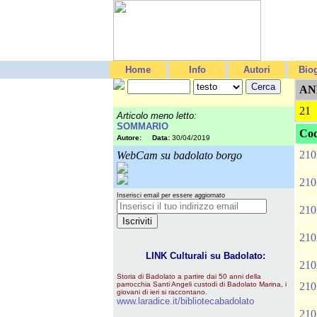
Home
Info
Autori
Biog
AN
21
Articolo meno letto:
SOMMARIO
Cod
Autore:
Data:
30/04/2019
210
WebCam su badolato borgo
210
Inserisci email per essere aggiornato
210
210
LINK Culturali su Badolato:
210
Storia di Badolato a partire dai 50 anni della
parrocchia Santi Angeli custodi di Badolato Marina, i
210
giovani di ieri si raccontano.
www.laradice.it/bibliotecabadolato
210