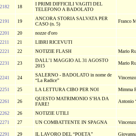
I PRIMI DIFFICILI VAGITI DEL
2182
18
TELEFONO A BADOLATO
ANCORA STORIA SALVATA PER
2191
19
Franco 
CASO (n. 5)
2201
20
nozze d'oro
2211
21
LIBRI RICEVUTI
2221
22
NOTIZIE FLASH
Mario Ru
DALL’1 MAGGIO AL 31 AGOSTO
2231
23
Mario Ru
2015
SALERNO - BADOLATO in nome de
2241
24
Vincenzo
“La Radice”
2251
25
LA LETTURA CIBO PER NOI
Mimma P
QUESTO MATRIMONIO S’HA DA
2261
26
Antonio 
FARE!
2262
26
NOTIZIE UTILI
2271
27
UN COMBATTENTE IN SPAGNA
Vincenzo
2291
29
IL LAVORO DEL “POETA”
Giovann