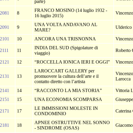
parte)
FRANCO MOSINO (14 luglio 1932 -
2081
8
Vincenzo
16 luglio 2015)
UNA VOLTA ANDAVANO AL
2091
9
Ulderico
MARE?
2101
10
ANCORA UNA TRISNONNA
Vincenzo
INDIA DEL SUD (Spigolature di
2111
11
Roberto
viaggio)
2121
12
“ROCCELLA IONICA IERI E OGGI”
Vincenzo
LAROCCART GALLERY per
Vincenzo
2131
13
promuovere la cultura dell’arte e il
Larocca
contatto diretto con l’artista
2141
14
“RACCONTO LA MIA STORIA”
Vittoria 
2151
15
UNA ECONOMIA SCOMPARSA
Giuseppe
LE IMMISSIONI MOLESTE IN
2171
17
Caterin
CONDOMINIO
APNEE OSTRUTTIVE NEL SONNO
2181
18
Giacomo
- SINDROME (OSAS)