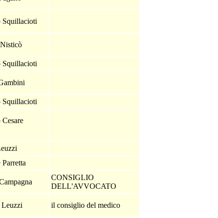
 Squillacioti
 Nisticò
 Squillacioti
 Gambini
 Squillacioti
 Cesare
Leuzzi
 Parretta
CONSIGLIO
a Campagna
DELL'AVVOCATO
 Leuzzi
il consiglio del medico