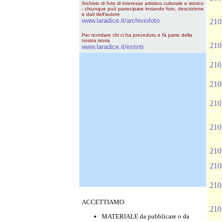
Archivio di foto di interesse artistico culturale e storico
- chiunque può partecipare inviando foto, descrizione
e dati dell'autore
www.laradice.it/archiviofoto
210
Per ricordare chi ci ha preceduto e fà parte della
nostra storia
210
www.laradice.it/estinti
210
210
210
210
210
210
210
ACCETTIAMO:
210
MATERIALE da pubblicare o da