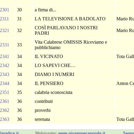
2301
30
a firma di...
2311
31
LA TELEVISIONE A BADOLATO
Mario Ru
COSÌ PARLAVANO I NOSTRI
2321
32
Mario Ru
PADRI
Vita Calabrese OMISSIS Riceviamo e
2331
33
pubblichiamo
2341
34
IL VICINATO
Tota Gall
2342
34
LO SAPEVI CHE…
2343
34
DIAMO I NUMERI
2344
34
IL PENSIERO
Anton C
2351
35
calabria sconosciuta
2361
36
contributi
2362
36
proverbi
2363
36
serenata
Tota Gall
laradice.it
Webmaster:
www.giuseppecaporale.it
Segna