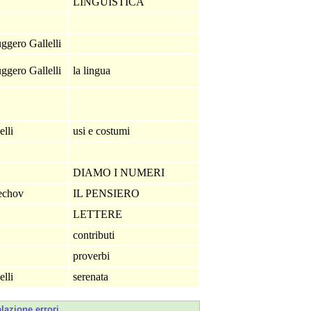
LINGUISTICA
ggero Gallelli
ggero Gallelli
la lingua
elli
usi e costumi
DIAMO I NUMERI
echov
IL PENSIERO
LETTERE
contributi
proverbi
elli
serenata
lazione errori