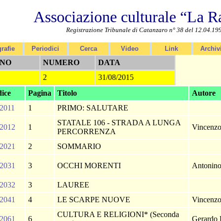
Associazione culturale “La R
Registrazione Tribunale di Catanzaro n° 38 del 12.04.19
rafie
Periodici
Cerca
Video
Link
Archiv
NO
NUMERO
DATA
2
31/08/2015
ice
Pagina
Titolo
Autore
2011
1
PRIMO: SALUTARE
STATALE 106 - STRADA A LUNGA
2012
1
Vincenzo
PERCORRENZA
2021
2
SOMMARIO
2031
3
OCCHI MORENTI
Antonino
2032
3
LAUREE
2041
4
LE SCARPE NUOVE
Vincenzo
CULTURA E RELIGIONI* (Seconda
2061
6
Gerardo