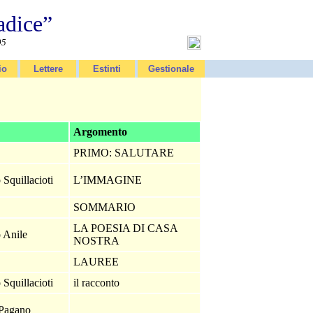
adice”
95
io
Lettere
Estinti
Gestionale
Argomento
PRIMO: SALUTARE
 Squillacioti
L’IMMAGINE
SOMMARIO
LA POESIA DI CASA
 Anile
NOSTRA
LAUREE
 Squillacioti
il racconto
 Pagano