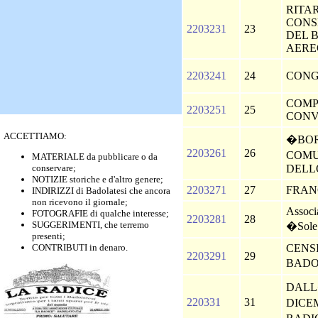
RITA
CONS
2203231
23
DEL 
AER
2203241
24
CONG
COMP
2203251
25
CONV
ACCETTIAMO:
�BOR
2203261
26
COMU
MATERIALE da pubblicare o da
conservare;
DELL
NOTIZIE storiche e d'altro genere;
2203271
27
FRAN
INDIRIZZI di Badolatesi che ancora
non ricevono il giornale;
Associ
FOTOGRAFIE di qualche interesse;
2203281
28
SUGGERIMENTI, che terremo
�Sole
presenti;
CONTRIBUTI in denaro.
CENSI
2203291
29
BADO
DALL
220331
31
DICE