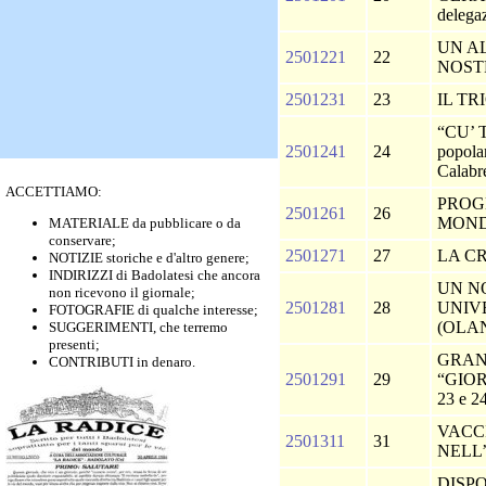
delega
UN A
2501221
22
NOST
2501231
23
IL T
“CU’ 
2501241
24
popolar
Calabr
ACCETTIAMO:
PROGE
2501261
26
MON
MATERIALE da pubblicare o da
conservare;
2501271
27
LA C
NOTIZIE storiche e d'altro genere;
INDIRIZZI di Badolatesi che ancora
UN N
non ricevono il giornale;
2501281
28
UNIV
FOTOGRAFIE di qualche interesse;
(OLA
SUGGERIMENTI, che terremo
presenti;
GRAN
CONTRIBUTI in denaro.
2501291
29
“GIOR
23 e 2
VACC
2501311
31
NELL
DISPO