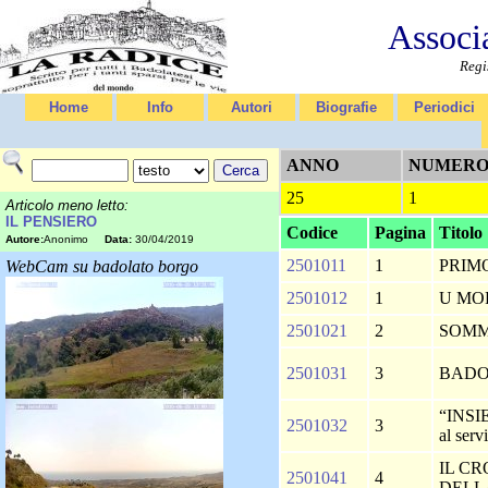
Associ
Regi
Home
Info
Autori
Biografie
Periodici
ANNO
NUMER
25
1
Articolo meno letto:
IL PENSIERO
Codice
Pagina
Titolo
Autore:
Anonimo
Data:
30/04/2019
2501011
1
PRIM
WebCam su badolato borgo
2501012
1
U MO
2501021
2
SOM
2501031
3
BAD
“INSI
2501032
3
al ser
IL CR
2501041
4
DELL