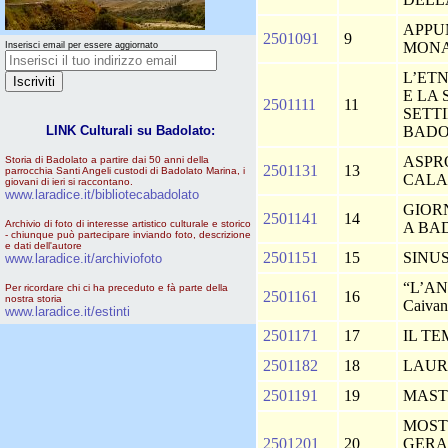
APPU
2501091
9
MONA
Inserisci email per essere aggiornato
L’ET
E LA
2501111
11
SETT
LINK Culturali su Badolato:
BADO
ASPR
Storia di Badolato a partire dai 50 anni della
2501131
13
parrocchia Santi Angeli custodi di Badolato Marina, i
CALA
giovani di ieri si raccontano.
www.laradice.it/bibliotecabadolato
GIORN
2501141
14
Archivio di foto di interesse artistico culturale e storico
A BA
- chiunque può partecipare inviando foto, descrizione
e dati dell'autore
2501151
15
SINU
www.laradice.it/archiviofoto
“L’AN
Per ricordare chi ci ha preceduto e fà parte della
2501161
16
nostra storia
Caiva
www.laradice.it/estinti
2501171
17
IL T
2501182
18
LAU
2501191
19
MAST
MOST
2501201
20
GERAC