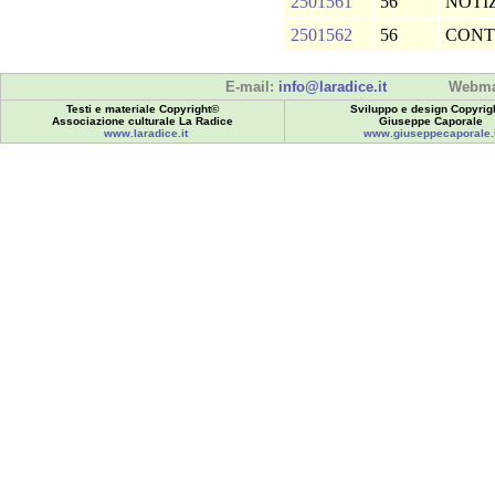
2501561
56
NOTIZ
2501562
56
CONT
E-mail:
info@laradice.it
Webma
Testi e materiale Copyright©
Sviluppo e design Copyrig
Associazione culturale La Radice
Giuseppe Caporale
www.laradice.it
www.giuseppecaporale.i