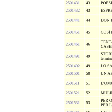
2501431
43
POES
2501432
43
ESPR
2501441
44
DON 
2501451
45
COSÌ
TENT
2501461
46
CAS
STORIA
2501491
49
termin
2501492
49
LO SA
2501501
50
UN A
2501511
51
L’OM
2501521
52
MULI
PER 
2501531
53
PER L