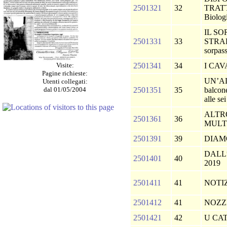
2501321
32
TRATT
Biolog
IL S
2501331
33
STRADA
sorpass
Visite:
2501341
34
I CA
Pagine richieste:
UN’A
Utenti collegati:
dal 01/05/2004
2501351
35
balcone
alle se
ALTR
2501361
36
MULT
2501391
39
DIAM
DALL’
2501401
40
2019
2501411
41
NOTI
2501412
41
NOZZ
2501421
42
U CAT