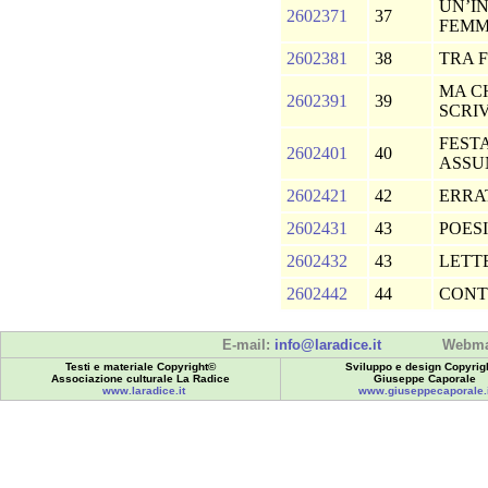
UN’I
2602371
37
FEMM
2602381
38
TRA 
MA C
2602391
39
SCRI
FEST
2602401
40
ASS
2602421
42
ERRA
2602431
43
POES
2602432
43
LETT
2602442
44
CONT
E-mail:
info@laradice.it
Webma
Testi e materiale Copyright©
Sviluppo e design Copyrig
Associazione culturale La Radice
Giuseppe Caporale
www.laradice.it
www.giuseppecaporale.i