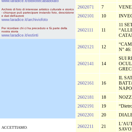
www.laradice.it/bibliotecabadolato
2602071
7
VENER
Archivio di foto di interesse artistico culturale e storico
- chiunque può partecipare inviando foto, descrizione
2602101
10
INVE
e dati dell'autore
www.laradice.it/archiviofoto
11 SE
Per ricordare chi ci ha preceduto e fà parte della
2602111
11
“ALL
nostra storia
CATA
www.laradice.it/estinti
“CAM
2602121
12
N° 46
SUI R
2602141
14
OCUL
GREC
IL S
2602161
16
BATT
NAPO
2602181
18
NOZZ
2602191
19
“Dietr
2602201
20
DIAL
L’AU
2602211
21
ACCETTIAMO:
SAVO