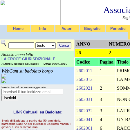
Associ
Regi
Home
Info
Autori
Biografie
Periodici
ANNO
NUMER
26
2
Articolo meno letto:
LA CROCE GIURISDIZIONALE
Codice
Pagina
Titolo
Autore:
Vincenzo Squillacioti
Data:
30/04/2019
2602011
1
PRIM
WebCam su badolato borgo
2602012
1
LA M
2602021
2
SOM
Inserisci email per essere aggiornato
2602031
3
NON C
2602032
3
LAU
LINK Culturali su Badolato:
2602041
4
UN B
Storia di Badolato a partire dai 50 anni della
parrocchia Santi Angeli custodi di Badolato Marina, i
giovani di ieri si raccontano.
2602061
6
RACC