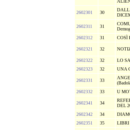
ALIE
DALL
2602301
30
DICE
COMUN
2602311
31
Demogr
2602312
31
COSÌ
2602321
32
NOTI
2602322
32
LO S
2602323
32
UNA 
ANGE
2602331
33
(Badol
2602332
33
U MO
REFE
2602341
34
DEL 2
2602342
34
DIAM
2602351
35
LIBRI