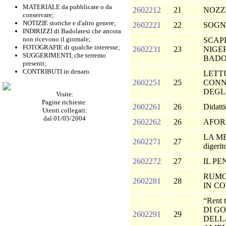
MATERIALE da pubblicare o da
2602212
21
NOZZ
conservare;
NOTIZIE storiche e d'altro genere;
2602221
22
SOGN
INDIRIZZI di Badolatesi che ancora
non ricevono il giornale;
SCAP
FOTOGRAFIE di qualche interesse;
2602231
23
NIGER
SUGGERIMENTI, che terremo
BAD
presenti;
CONTRIBUTI in denaro.
LETT
2602251
25
CONN
DEGL
Visite:
Pagine richieste:
2602261
26
Didatt
Utenti collegati:
dal 01/05/2004
2602262
26
AFOR
LA MEL
2602271
27
digerit
2602272
27
IL P
RUMO
2602281
28
IN C
“Rent
DI G
2602291
29
DELL