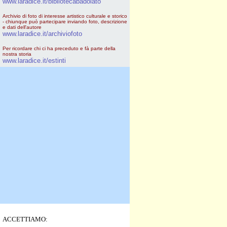
www.laradice.it/bibliotecabadolato
Archivio di foto di interesse artistico culturale e storico
- chiunque può partecipare inviando foto, descrizione
e dati dell'autore
www.laradice.it/archiviofoto
Per ricordare chi ci ha preceduto e fà parte della
nostra storia
www.laradice.it/estinti
ACCETTIAMO: