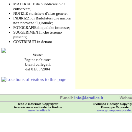
MATERIALE da pubblicare o da
conservare;
NOTIZIE storiche e d'altro genere;
INDIRIZZI di Badolatesi che ancora
non ricevono il giornale;
FOTOGRAFIE di qualche interesse;
SUGGERIMENTI, che terremo
presenti;
CONTRIBUTI in denaro.
Visite:
Pagine richieste:
Utenti collegati:
dal 01/05/2004
E-mail:
info@laradice.it
Webma
Testi e materiale Copyright©
Sviluppo e design Copyrig
Associazione culturale La Radice
Giuseppe Caporale
www.laradice.it
www.giuseppecaporale.i