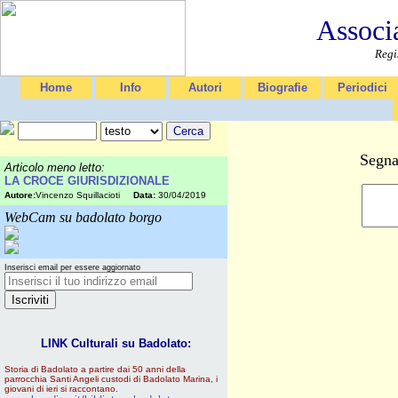
Associ
Regi
Home
Info
Autori
Biografie
Periodici
Segna
Articolo meno letto:
LA CROCE GIURISDIZIONALE
Autore:
Vincenzo Squillacioti
Data:
30/04/2019
WebCam su badolato borgo
Inserisci email per essere aggiornato
LINK Culturali su Badolato:
Storia di Badolato a partire dai 50 anni della
parrocchia Santi Angeli custodi di Badolato Marina, i
giovani di ieri si raccontano.