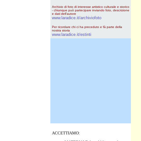
Archivio di foto di interesse artistico culturale e storico
- chiunque può partecipare inviando foto, descrizione
e dati dell'autore
www.laradice.it/archiviofoto
Per ricordare chi ci ha preceduto e fà parte della
nostra storia
www.laradice.it/estinti
ACCETTIAMO: