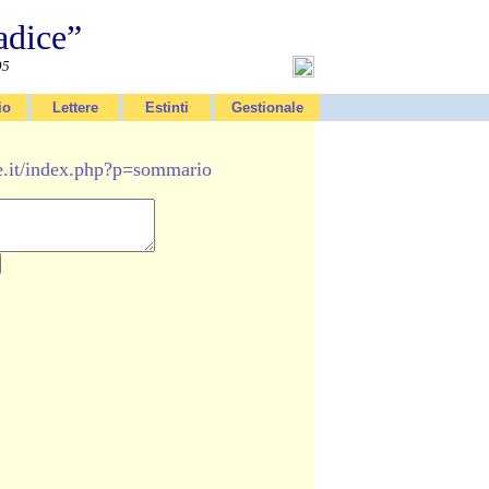
adice”
95
io
Lettere
Estinti
Gestionale
e.it/index.php?p=sommario