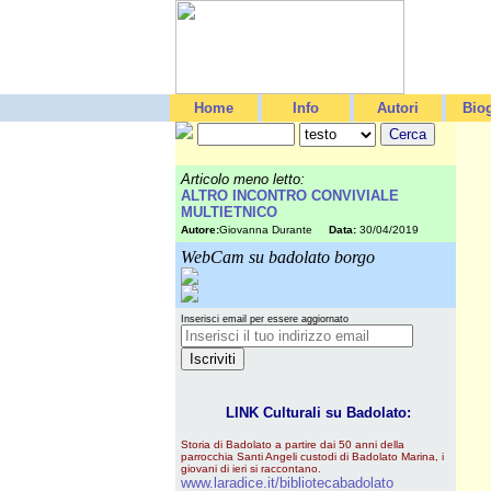
Home
Info
Autori
Biog
Articolo meno letto:
ALTRO INCONTRO CONVIVIALE
MULTIETNICO
Autore:
Giovanna Durante
Data:
30/04/2019
WebCam su badolato borgo
Inserisci email per essere aggiornato
LINK Culturali su Badolato:
Storia di Badolato a partire dai 50 anni della
parrocchia Santi Angeli custodi di Badolato Marina, i
giovani di ieri si raccontano.
www.laradice.it/bibliotecabadolato