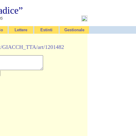
adice”
95
io
Lettere
Estinti
Gestionale
.it/GIACCH_TTA/art/1201482