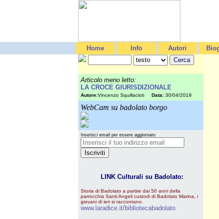
Home
Info
Autori
Biog
Articolo meno letto:
LA CROCE GIURISDIZIONALE
Autore:
Vincenzo Squillacioti
Data:
30/04/2019
WebCam su badolato borgo
Inserisci email per essere aggiornato
LINK Culturali su Badolato:
Storia di Badolato a partire dai 50 anni della
parrocchia Santi Angeli custodi di Badolato Marina, i
giovani di ieri si raccontano.
www.laradice.it/bibliotecabadolato