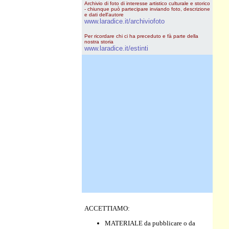
Archivio di foto di interesse artistico culturale e storico
- chiunque può partecipare inviando foto, descrizione
e dati dell'autore
www.laradice.it/archiviofoto
Per ricordare chi ci ha preceduto e fà parte della
nostra storia
www.laradice.it/estinti
ACCETTIAMO:
MATERIALE da pubblicare o da