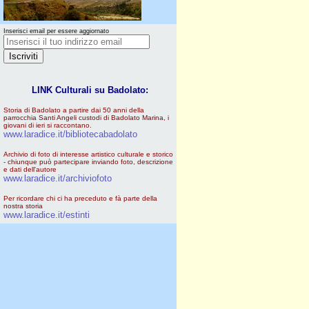
Inserisci email per essere aggiornato
LINK Culturali su Badolato:
Storia di Badolato a partire dai 50 anni della
parrocchia Santi Angeli custodi di Badolato Marina, i
giovani di ieri si raccontano.
www.laradice.it/bibliotecabadolato
Archivio di foto di interesse artistico culturale e storico
- chiunque può partecipare inviando foto, descrizione
e dati dell'autore
www.laradice.it/archiviofoto
Per ricordare chi ci ha preceduto e fà parte della
nostra storia
www.laradice.it/estinti