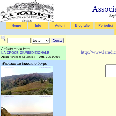
Associ
Regi
Home
Info
Autori
Biografie
Periodici
Articolo meno letto:
http://www.lar
LA CROCE GIURISDIZIONALE
Autore:
Vincenzo Squillacioti
Data:
30/04/2019
WebCam su badolato borgo