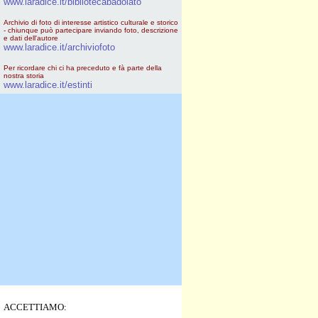
www.laradice.it/bibliotecabadolato
Archivio di foto di interesse artistico culturale e storico
- chiunque può partecipare inviando foto, descrizione
e dati dell'autore
www.laradice.it/archiviofoto
Per ricordare chi ci ha preceduto e fà parte della
nostra storia
www.laradice.it/estinti
ACCETTIAMO: