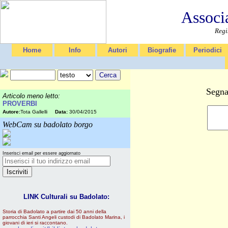
Associ
Regi
Home
Info
Autori
Biografie
Periodici
Segna
Articolo meno letto:
PROVERBI
Autore:
Tota Gallelli
Data:
30/04/2015
WebCam su badolato borgo
Inserisci email per essere aggiornato
LINK Culturali su Badolato:
Storia di Badolato a partire dai 50 anni della
parrocchia Santi Angeli custodi di Badolato Marina, i
giovani di ieri si raccontano.