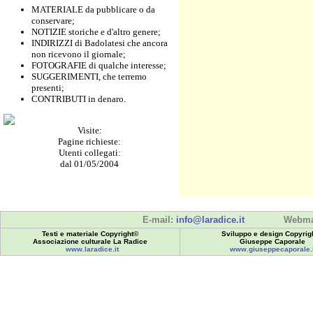
MATERIALE da pubblicare o da
conservare;
NOTIZIE storiche e d'altro genere;
INDIRIZZI di Badolatesi che ancora
non ricevono il giornale;
FOTOGRAFIE di qualche interesse;
SUGGERIMENTI, che terremo
presenti;
CONTRIBUTI in denaro.
Visite:
Pagine richieste:
Utenti collegati:
dal 01/05/2004
E-mail:
info@laradice.it
Webma
Testi e materiale Copyright©
Sviluppo e design Copyrig
Associazione culturale La Radice
Giuseppe Caporale
www.laradice.it
www.giuseppecaporale.i