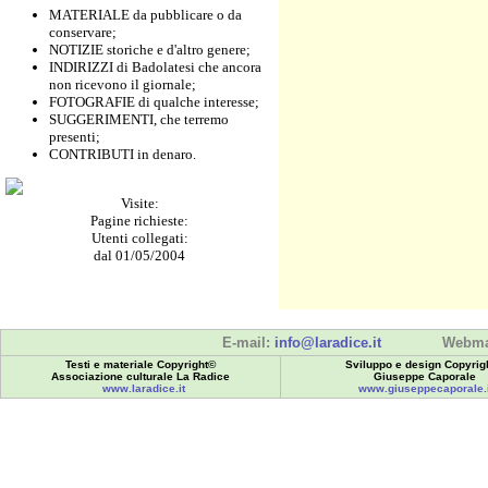
MATERIALE da pubblicare o da
conservare;
NOTIZIE storiche e d'altro genere;
INDIRIZZI di Badolatesi che ancora
non ricevono il giornale;
FOTOGRAFIE di qualche interesse;
SUGGERIMENTI, che terremo
presenti;
CONTRIBUTI in denaro.
Visite:
Pagine richieste:
Utenti collegati:
dal 01/05/2004
E-mail:
info@laradice.it
Webma
Testi e materiale Copyright©
Sviluppo e design Copyrig
Associazione culturale La Radice
Giuseppe Caporale
www.laradice.it
www.giuseppecaporale.i