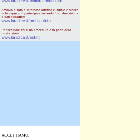
www.laradice.it/bibliotecabadolato
Archivio di foto di interesse artistico culturale e storico
- chiunque può partecipare inviando foto, descrizione
e dati dell'autore
www.laradice.it/archiviofoto
Per ricordare chi ci ha preceduto e fà parte della
nostra storia
www.laradice.it/estinti
ACCETTIAMO: