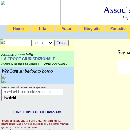
Associ
Regi
Home
Info
Autori
Biografie
Periodici
Segna
Articolo meno letto:
LA CROCE GIURISDIZIONALE
Autore:
Vincenzo Squillacioti
Data:
30/04/2019
WebCam su badolato borgo
Inserisci email per essere aggiornato
LINK Culturali su Badolato:
Storia di Badolato a partire dai 50 anni della
parrocchia Santi Angeli custodi di Badolato Marina, i
giovani di ieri si raccontano.