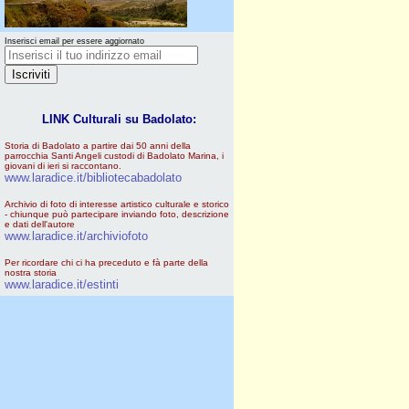
Inserisci email per essere aggiornato
LINK Culturali su Badolato:
Storia di Badolato a partire dai 50 anni della
parrocchia Santi Angeli custodi di Badolato Marina, i
giovani di ieri si raccontano.
www.laradice.it/bibliotecabadolato
Archivio di foto di interesse artistico culturale e storico
- chiunque può partecipare inviando foto, descrizione
e dati dell'autore
www.laradice.it/archiviofoto
Per ricordare chi ci ha preceduto e fà parte della
nostra storia
www.laradice.it/estinti