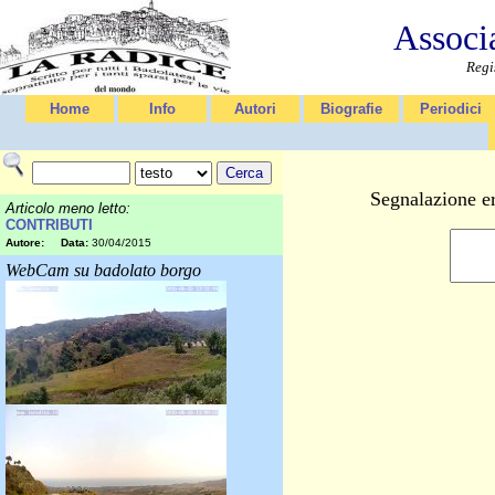
Associ
Regi
Home
Info
Autori
Biografie
Periodici
Segnalazione er
Articolo meno letto:
CONTRIBUTI
Autore:
Data:
30/04/2015
WebCam su badolato borgo