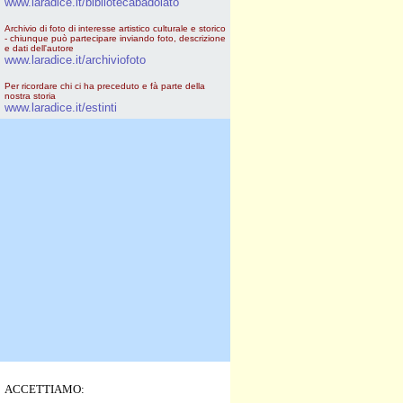
www.laradice.it/bibliotecabadolato
Archivio di foto di interesse artistico culturale e storico
- chiunque può partecipare inviando foto, descrizione
e dati dell'autore
www.laradice.it/archiviofoto
Per ricordare chi ci ha preceduto e fà parte della
nostra storia
www.laradice.it/estinti
ACCETTIAMO: