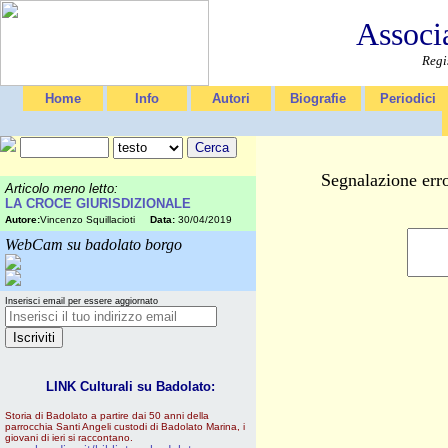
Associ
Regi
Home
Info
Autori
Biografie
Periodici
Segnalazione erro
Articolo meno letto:
LA CROCE GIURISDIZIONALE
Autore:
Vincenzo Squillacioti
Data:
30/04/2019
WebCam su badolato borgo
Inserisci email per essere aggiornato
LINK Culturali su Badolato:
Storia di Badolato a partire dai 50 anni della
parrocchia Santi Angeli custodi di Badolato Marina, i
giovani di ieri si raccontano.