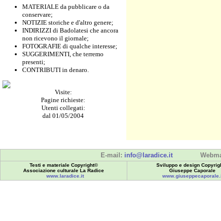
MATERIALE da pubblicare o da
conservare;
NOTIZIE storiche e d'altro genere;
INDIRIZZI di Badolatesi che ancora
non ricevono il giornale;
FOTOGRAFIE di qualche interesse;
SUGGERIMENTI, che terremo
presenti;
CONTRIBUTI in denaro.
Visite:
Pagine richieste:
Utenti collegati:
dal 01/05/2004
E-mail:
info@laradice.it
Webma
Testi e materiale Copyright©
Sviluppo e design Copyrig
Associazione culturale La Radice
Giuseppe Caporale
www.laradice.it
www.giuseppecaporale.i