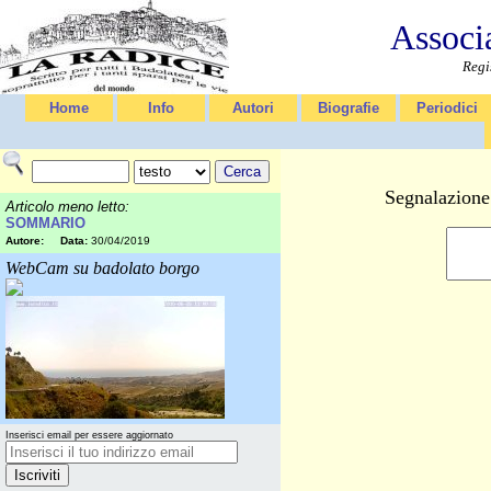
Associ
Regi
Home
Info
Autori
Biografie
Periodici
Segnalazione 
Articolo meno letto:
SOMMARIO
Autore:
Data:
30/04/2019
WebCam su badolato borgo
Inserisci email per essere aggiornato