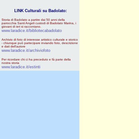
LINK Culturali su Badolato:
Storia di Badolato a partire dai 50 anni della
parrocchia Santi Angeli custodi di Badolato Marina, i
giovani di ieri si raccontano.
www.laradice.it/bibliotecabadolato
Archivio di foto di interesse artistico culturale e storico
- chiunque può partecipare inviando foto, descrizione
e dati dell'autore
www.laradice.it/archiviofoto
Per ricordare chi ci ha preceduto e fà parte della
nostra storia
www.laradice.it/estinti