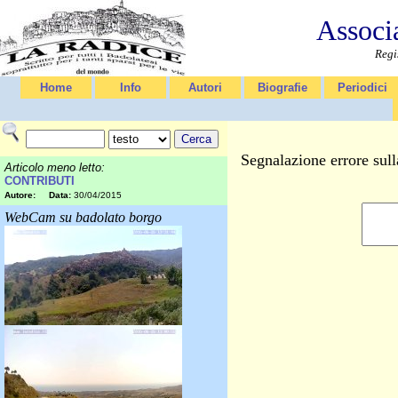
Associ
Regi
Home
Info
Autori
Biografie
Periodici
Segnalazione errore sul
Articolo meno letto:
CONTRIBUTI
Autore:
Data:
30/04/2015
WebCam su badolato borgo