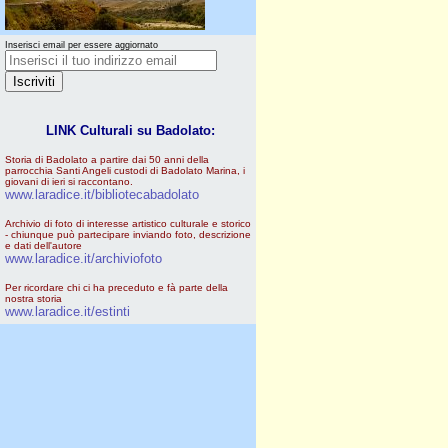
Inserisci email per essere aggiornato
LINK Culturali su Badolato:
Storia di Badolato a partire dai 50 anni della
parrocchia Santi Angeli custodi di Badolato Marina, i
giovani di ieri si raccontano.
www.laradice.it/bibliotecabadolato
Archivio di foto di interesse artistico culturale e storico
- chiunque può partecipare inviando foto, descrizione
e dati dell'autore
www.laradice.it/archiviofoto
Per ricordare chi ci ha preceduto e fà parte della
nostra storia
www.laradice.it/estinti