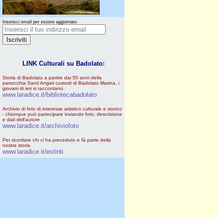
Inserisci email per essere aggiornato
LINK Culturali su Badolato:
Storia di Badolato a partire dai 50 anni della
parrocchia Santi Angeli custodi di Badolato Marina, i
giovani di ieri si raccontano.
www.laradice.it/bibliotecabadolato
Archivio di foto di interesse artistico culturale e storico
- chiunque può partecipare inviando foto, descrizione
e dati dell'autore
www.laradice.it/archiviofoto
Per ricordare chi ci ha preceduto e fà parte della
nostra storia
www.laradice.it/estinti