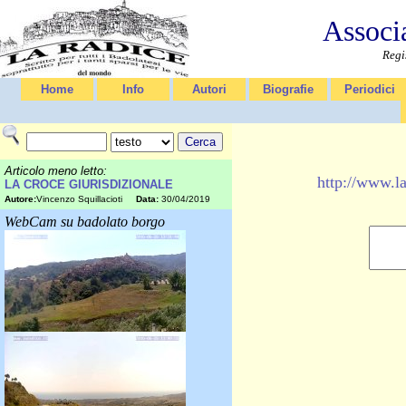
Associ
Regi
Home
Info
Autori
Biografie
Periodici
Articolo meno letto:
http://www
LA CROCE GIURISDIZIONALE
Autore:
Vincenzo Squillacioti
Data:
30/04/2019
WebCam su badolato borgo