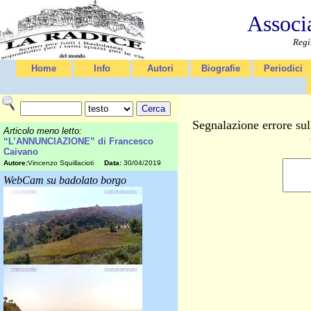
Associ
Regi
Home
Info
Autori
Biografie
Periodici
Segnalazione errore sul
Articolo meno letto:
“L’ANNUNCIAZIONE” di Francesco
Caivano
Autore:
Vincenzo Squillacioti
Data:
30/04/2019
WebCam su badolato borgo