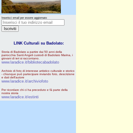
Inserisci email per essere aggiornato
LINK Culturali su Badolato:
Storia di Badolato a partire dai 50 anni della
parrocchia Santi Angeli custodi di Badolato Marina, i
giovani di ieri si raccontano.
www.laradice.it/bibliotecabadolato
Archivio di foto di interesse artistico culturale e storico
- chiunque può partecipare inviando foto, descrizione
e dati dell'autore
www.laradice.it/archiviofoto
Per ricordare chi ci ha preceduto e fà parte della
nostra storia
www.laradice.it/estinti