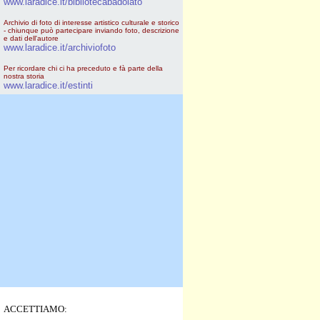
www.laradice.it/bibliotecabadolato
Archivio di foto di interesse artistico culturale e storico
- chiunque può partecipare inviando foto, descrizione
e dati dell'autore
www.laradice.it/archiviofoto
Per ricordare chi ci ha preceduto e fà parte della
nostra storia
www.laradice.it/estinti
ACCETTIAMO: