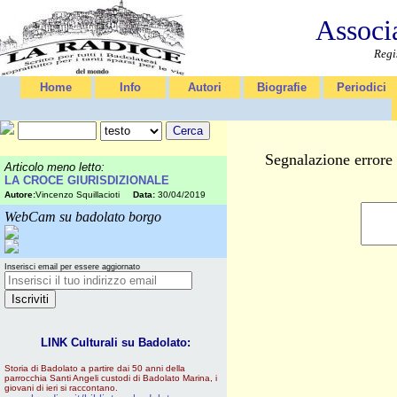
Associ
Regi
Home
Info
Autori
Biografie
Periodici
Segnalazione errore 
Articolo meno letto:
LA CROCE GIURISDIZIONALE
Autore:
Vincenzo Squillacioti
Data:
30/04/2019
WebCam su badolato borgo
Inserisci email per essere aggiornato
LINK Culturali su Badolato:
Storia di Badolato a partire dai 50 anni della
parrocchia Santi Angeli custodi di Badolato Marina, i
giovani di ieri si raccontano.