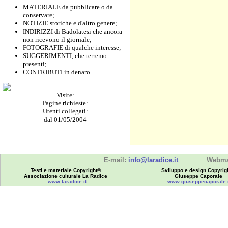
MATERIALE da pubblicare o da
conservare;
NOTIZIE storiche e d'altro genere;
INDIRIZZI di Badolatesi che ancora
non ricevono il giornale;
FOTOGRAFIE di qualche interesse;
SUGGERIMENTI, che terremo
presenti;
CONTRIBUTI in denaro.
Visite:
Pagine richieste:
Utenti collegati:
dal 01/05/2004
E-mail:
info@laradice.it
Webma
Testi e materiale Copyright©
Sviluppo e design Copyrig
Associazione culturale La Radice
Giuseppe Caporale
www.laradice.it
www.giuseppecaporale.i