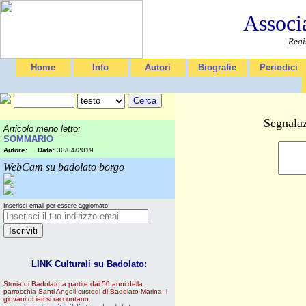
Associ
Regi
Home
Info
Autori
Biografie
Periodici
Segnalaz
Articolo meno letto:
SOMMARIO
Autore:
Data:
30/04/2019
WebCam su badolato borgo
Inserisci email per essere aggiornato
LINK Culturali su Badolato:
Storia di Badolato a partire dai 50 anni della
parrocchia Santi Angeli custodi di Badolato Marina, i
giovani di ieri si raccontano.