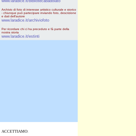
www.laradice.it/bibliotecabadolato
Archivio di foto di interesse artistico culturale e storico
- chiunque può partecipare inviando foto, descrizione
e dati dell'autore
www.laradice.it/archiviofoto
Per ricordare chi ci ha preceduto e fà parte della
nostra storia
www.laradice.it/estinti
ACCETTIAMO: