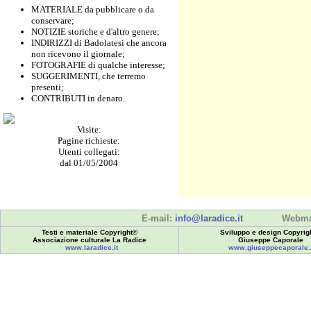
MATERIALE da pubblicare o da
conservare;
NOTIZIE storiche e d'altro genere;
INDIRIZZI di Badolatesi che ancora
non ricevono il giornale;
FOTOGRAFIE di qualche interesse;
SUGGERIMENTI, che terremo
presenti;
CONTRIBUTI in denaro.
Visite:
Pagine richieste:
Utenti collegati:
dal 01/05/2004
E-mail:
info@laradice.it
Webma
Testi e materiale Copyright©
Sviluppo e design Copyrig
Associazione culturale La Radice
Giuseppe Caporale
www.laradice.it
www.giuseppecaporale.i