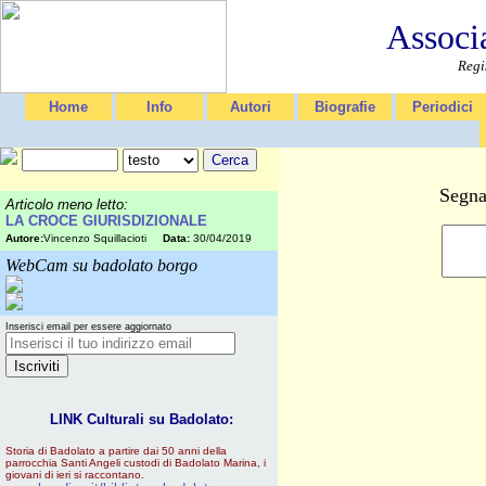
Associ
Regi
Home
Info
Autori
Biografie
Periodici
Segna
Articolo meno letto:
LA CROCE GIURISDIZIONALE
Autore:
Vincenzo Squillacioti
Data:
30/04/2019
WebCam su badolato borgo
Inserisci email per essere aggiornato
LINK Culturali su Badolato:
Storia di Badolato a partire dai 50 anni della
parrocchia Santi Angeli custodi di Badolato Marina, i
giovani di ieri si raccontano.