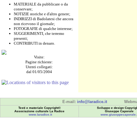
MATERIALE da pubblicare o da
conservare;
NOTIZIE storiche e d'altro genere;
INDIRIZZI di Badolatesi che ancora
non ricevono il giornale;
FOTOGRAFIE di qualche interesse;
SUGGERIMENTI, che terremo
presenti;
CONTRIBUTI in denaro.
Visite:
Pagine richieste:
Utenti collegati:
dal 01/05/2004
E-mail:
info@laradice.it
Webma
Testi e materiale Copyright©
Sviluppo e design Copyrig
Associazione culturale La Radice
Giuseppe Caporale
www.laradice.it
www.giuseppecaporale.i