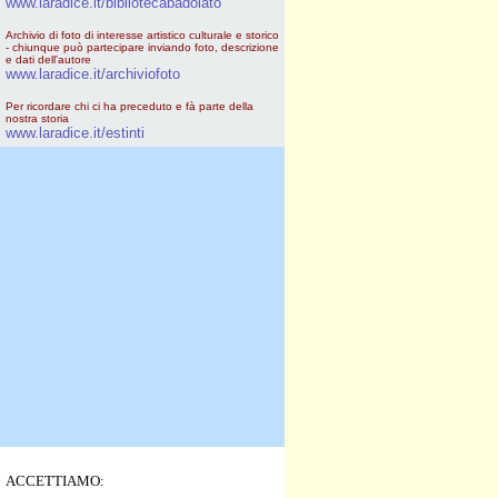
www.laradice.it/bibliotecabadolato
Archivio di foto di interesse artistico culturale e storico
- chiunque può partecipare inviando foto, descrizione
e dati dell'autore
www.laradice.it/archiviofoto
Per ricordare chi ci ha preceduto e fà parte della
nostra storia
www.laradice.it/estinti
ACCETTIAMO: