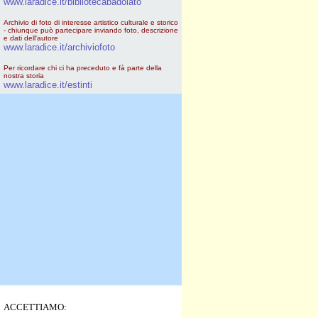
www.laradice.it/bibliotecabadolato
Archivio di foto di interesse artistico culturale e storico
- chiunque può partecipare inviando foto, descrizione
e dati dell'autore
www.laradice.it/archiviofoto
Per ricordare chi ci ha preceduto e fà parte della
nostra storia
www.laradice.it/estinti
ACCETTIAMO: