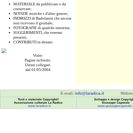
MATERIALE da pubblicare o da
conservare;
NOTIZIE storiche e d'altro genere;
INDIRIZZI di Badolatesi che ancora
non ricevono il giornale;
FOTOGRAFIE di qualche interesse;
SUGGERIMENTI, che terremo
presenti;
CONTRIBUTI in denaro.
Visite:
Pagine richieste:
Utenti collegati:
dal 01/05/2004
E-mail:
info@laradice.it
Webma
Testi e materiale Copyright©
Sviluppo e design Copyrig
Associazione culturale La Radice
Giuseppe Caporale
www.laradice.it
www.giuseppecaporale.i