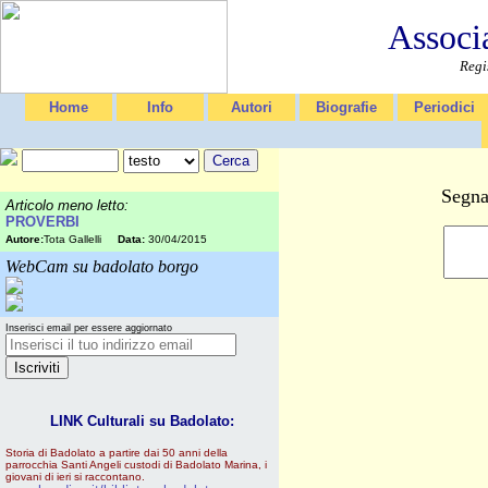
Associ
Regi
Home
Info
Autori
Biografie
Periodici
Segna
Articolo meno letto:
PROVERBI
Autore:
Tota Gallelli
Data:
30/04/2015
WebCam su badolato borgo
Inserisci email per essere aggiornato
LINK Culturali su Badolato:
Storia di Badolato a partire dai 50 anni della
parrocchia Santi Angeli custodi di Badolato Marina, i
giovani di ieri si raccontano.