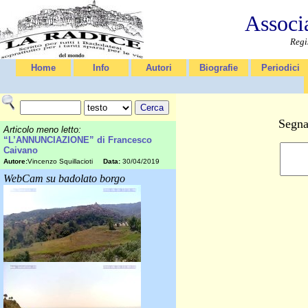
Associ
Regi
Home
Info
Autori
Biografie
Periodici
Segna
Articolo meno letto:
“L’ANNUNCIAZIONE” di Francesco
Caivano
Autore:
Vincenzo Squillacioti
Data:
30/04/2019
WebCam su badolato borgo