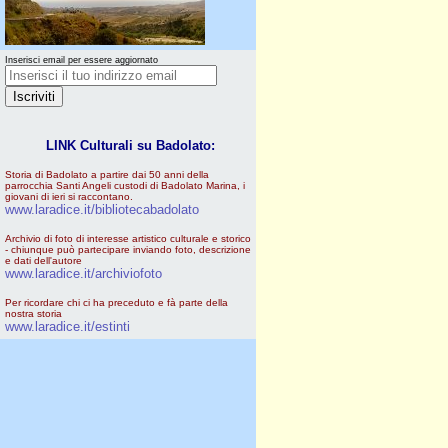
Inserisci email per essere aggiornato
LINK Culturali su Badolato:
Storia di Badolato a partire dai 50 anni della
parrocchia Santi Angeli custodi di Badolato Marina, i
giovani di ieri si raccontano.
www.laradice.it/bibliotecabadolato
Archivio di foto di interesse artistico culturale e storico
- chiunque può partecipare inviando foto, descrizione
e dati dell'autore
www.laradice.it/archiviofoto
Per ricordare chi ci ha preceduto e fà parte della
nostra storia
www.laradice.it/estinti