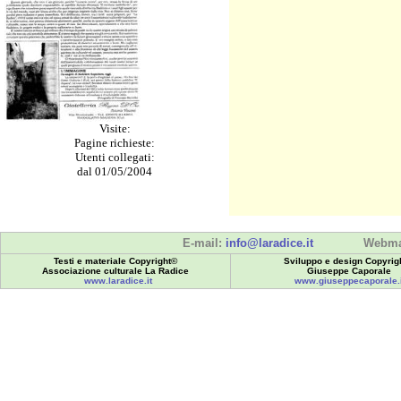
Visite:
Pagine richieste:
Utenti collegati:
dal 01/05/2004
E-mail:
info@laradice.it
Webma
Testi e materiale Copyright©
Sviluppo e design Copyrig
Associazione culturale La Radice
Giuseppe Caporale
www.laradice.it
www.giuseppecaporale.i