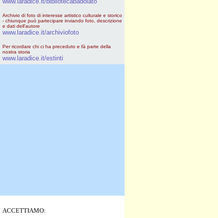
www.laradice.it/bibliotecabadolato
Archivio di foto di interesse artistico culturale e storico
- chiunque può partecipare inviando foto, descrizione
e dati dell'autore
www.laradice.it/archiviofoto
Per ricordare chi ci ha preceduto e fà parte della
nostra storia
www.laradice.it/estinti
ACCETTIAMO: