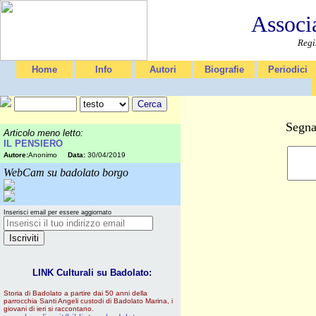
Associ
Regi
Home
Info
Autori
Biografie
Periodici
Segna
Articolo meno letto:
IL PENSIERO
Autore:
Anonimo
Data:
30/04/2019
WebCam su badolato borgo
Inserisci email per essere aggiornato
LINK Culturali su Badolato:
Storia di Badolato a partire dai 50 anni della
parrocchia Santi Angeli custodi di Badolato Marina, i
giovani di ieri si raccontano.