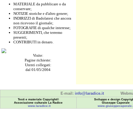
MATERIALE da pubblicare o da
conservare;
NOTIZIE storiche e d'altro genere;
INDIRIZZI di Badolatesi che ancora
non ricevono il giornale;
FOTOGRAFIE di qualche interesse;
SUGGERIMENTI, che terremo
presenti;
CONTRIBUTI in denaro.
Visite:
Pagine richieste:
Utenti collegati:
dal 01/05/2004
E-mail:
info@laradice.it
Webma
Testi e materiale Copyright©
Sviluppo e design Copyrig
Associazione culturale La Radice
Giuseppe Caporale
www.laradice.it
www.giuseppecaporale.i