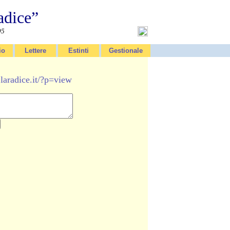
adice”
95
io
Lettere
Estinti
Gestionale
laradice.it/?p=view