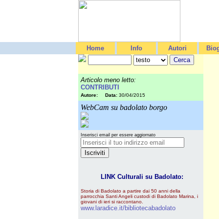
Home
Info
Autori
Biog
Articolo meno letto:
CONTRIBUTI
Autore:
Data:
30/04/2015
WebCam su badolato borgo
Inserisci email per essere aggiornato
LINK Culturali su Badolato:
Storia di Badolato a partire dai 50 anni della
parrocchia Santi Angeli custodi di Badolato Marina, i
giovani di ieri si raccontano.
www.laradice.it/bibliotecabadolato