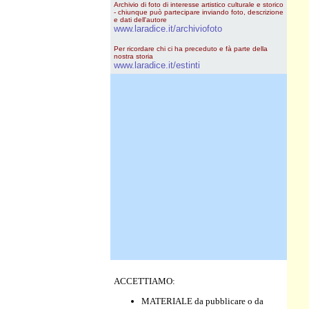
Archivio di foto di interesse artistico culturale e storico
- chiunque può partecipare inviando foto, descrizione
e dati dell'autore
www.laradice.it/archiviofoto
Per ricordare chi ci ha preceduto e fà parte della
nostra storia
www.laradice.it/estinti
ACCETTIAMO:
MATERIALE da pubblicare o da