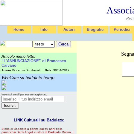
Associ
Regi
Home
Info
Autori
Biografie
Periodici
Segna
Articolo meno letto:
“L’ANNUNCIAZIONE” di Francesco
Caivano
Autore:
Vincenzo Squillacioti
Data:
30/04/2019
WebCam su badolato borgo
Inserisci email per essere aggiornato
LINK Culturali su Badolato:
Storia di Badolato a partire dai 50 anni della
parrocchia Santi Angeli custodi di Badolato Marina, i