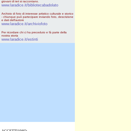
giovani di ieri si raccontano.
www.laradice.it/bibliotecabadolato
Archivio di foto di interesse artistico culturale e storico
- chiunque può partecipare inviando foto, descrizione
e dati dell'autore
www.laradice.it/archiviofoto
Per ricordare chi ci ha preceduto e fà parte della
nostra storia
www.laradice.it/estinti
ACCETTIAMO: