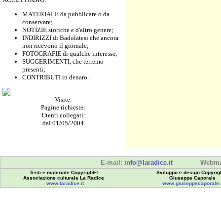
MATERIALE da pubblicare o da
conservare;
NOTIZIE storiche e d'altro genere;
INDIRIZZI di Badolatesi che ancora
non ricevono il giornale;
FOTOGRAFIE di qualche interesse;
SUGGERIMENTI, che terremo
presenti;
CONTRIBUTI in denaro.
Visite:
Pagine richieste:
Utenti collegati:
dal 01/05/2004
E-mail:
info@laradice.it
Webma
Testi e materiale Copyright©
Sviluppo e design Copyrig
Associazione culturale La Radice
Giuseppe Caporale
www.laradice.it
www.giuseppecaporale.i