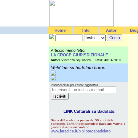
Home
Info
Autori
Biog
Articolo meno letto:
LA CROCE GIURISDIZIONALE
Autore:
Vincenzo Squillacioti
Data:
30/04/2019
WebCam su badolato borgo
Inserisci email per essere aggiornato
LINK Culturali su Badolato:
Storia di Badolato a partire dai 50 anni della
parrocchia Santi Angeli custodi di Badolato Marina, i
giovani di ieri si raccontano.
www.laradice.it/bibliotecabadolato