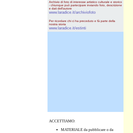
Archivio di foto di interesse artistico culturale e storico
- chiunque può partecipare inviando foto, descrizione
e dati dell'autore
www.laradice.it/archiviofoto
Per ricordare chi ci ha preceduto e fà parte della
nostra storia
www.laradice.it/estinti
ACCETTIAMO:
MATERIALE da pubblicare o da