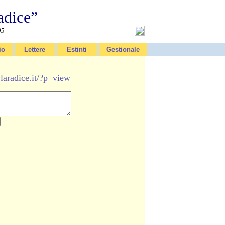
adice”
95
io
Lettere
Estinti
Gestionale
laradice.it/?p=view