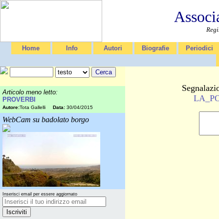
Associ
Regi
Home
Info
Autori
Biografie
Periodici
Segnalazio
Articolo meno letto:
LA_PO
PROVERBI
Autore:
Tota Gallelli
Data:
30/04/2015
WebCam su badolato borgo
Inserisci email per essere aggiornato