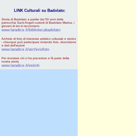
LINK Culturali su Badolato:
Storia di Badolato a partire dai 50 anni della
parrocchia Santi Angeli custodi di Badolato Marina, i
giovani di ieri si raccontano.
www.laradice.it/bibliotecabadolato
Archivio di foto di interesse artistico culturale e storico
- chiunque può partecipare inviando foto, descrizione
e dati dell'autore
www.laradice.it/archiviofoto
Per ricordare chi ci ha preceduto e fà parte della
nostra storia
www.laradice.it/estinti