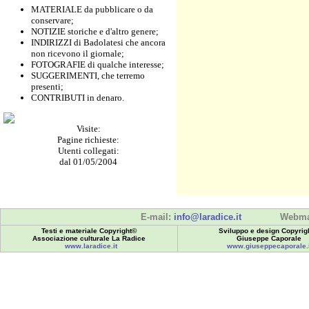
MATERIALE da pubblicare o da
conservare;
NOTIZIE storiche e d'altro genere;
INDIRIZZI di Badolatesi che ancora
non ricevono il giornale;
FOTOGRAFIE di qualche interesse;
SUGGERIMENTI, che terremo
presenti;
CONTRIBUTI in denaro.
Visite:
Pagine richieste:
Utenti collegati:
dal 01/05/2004
E-mail:
info@laradice.it
Webma
Testi e materiale Copyright©
Sviluppo e design Copyrig
Associazione culturale La Radice
Giuseppe Caporale
www.laradice.it
www.giuseppecaporale.i