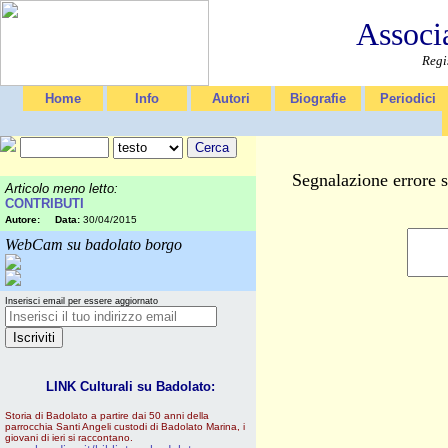
Associ
Regi
Home
Info
Autori
Biografie
Periodici
Segnalazione errore 
Articolo meno letto:
CONTRIBUTI
Autore:
Data:
30/04/2015
WebCam su badolato borgo
Inserisci email per essere aggiornato
LINK Culturali su Badolato:
Storia di Badolato a partire dai 50 anni della
parrocchia Santi Angeli custodi di Badolato Marina, i
giovani di ieri si raccontano.