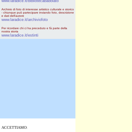
www.laradice.it/bibliotecabadolato
Archivio di foto di interesse artistico culturale e storico
- chiunque può partecipare inviando foto, descrizione
e dati dell'autore
www.laradice.it/archiviofoto
Per ricordare chi ci ha preceduto e fà parte della
nostra storia
www.laradice.it/estinti
ACCETTIAMO: