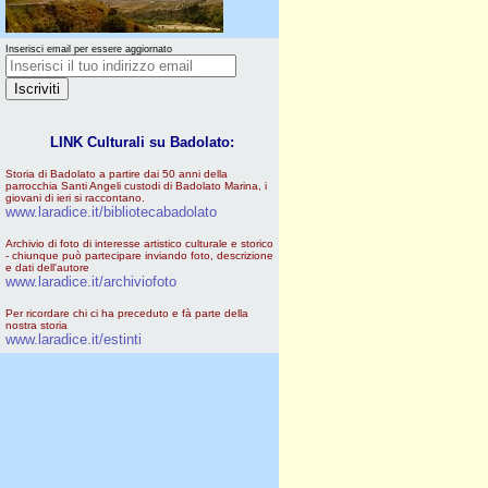
Inserisci email per essere aggiornato
LINK Culturali su Badolato:
Storia di Badolato a partire dai 50 anni della
parrocchia Santi Angeli custodi di Badolato Marina, i
giovani di ieri si raccontano.
www.laradice.it/bibliotecabadolato
Archivio di foto di interesse artistico culturale e storico
- chiunque può partecipare inviando foto, descrizione
e dati dell'autore
www.laradice.it/archiviofoto
Per ricordare chi ci ha preceduto e fà parte della
nostra storia
www.laradice.it/estinti