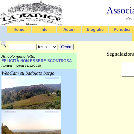
Associ
Regi
Home
Info
Autori
Biografie
Periodici
Segnalazione
Articolo meno letto:
FELICITÀ NON ESSERE SCONTROSA
Autore:
Data:
31/12/2015
WebCam su badolato borgo