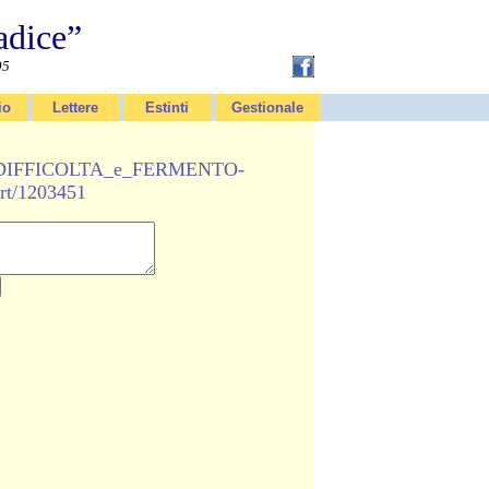
adice”
95
io
Lettere
Estinti
Gestionale
.it/DIFFICOLTA_e_FERMENTO-
rt/1203451