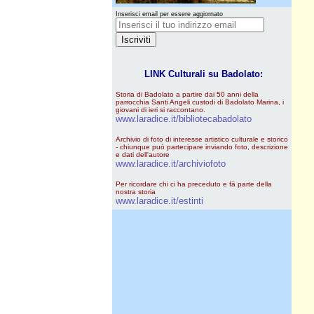
Inserisci email per essere aggiornato
LINK Culturali su Badolato:
Storia di Badolato a partire dai 50 anni della
parrocchia Santi Angeli custodi di Badolato Marina, i
giovani di ieri si raccontano.
www.laradice.it/bibliotecabadolato
Archivio di foto di interesse artistico culturale e storico
- chiunque può partecipare inviando foto, descrizione
e dati dell'autore
www.laradice.it/archiviofoto
Per ricordare chi ci ha preceduto e fà parte della
nostra storia
www.laradice.it/estinti