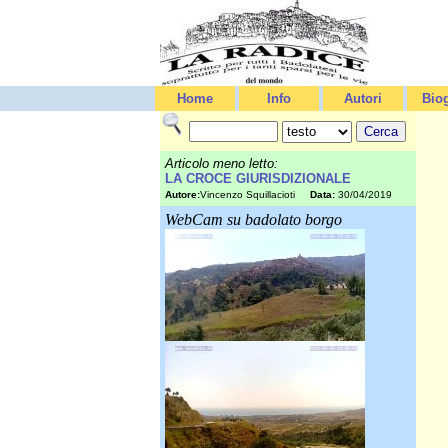
Home
Info
Autori
Biog
Articolo meno letto:
LA CROCE GIURISDIZIONALE
Autore:
Vincenzo Squillacioti
Data:
30/04/2019
WebCam su badolato borgo