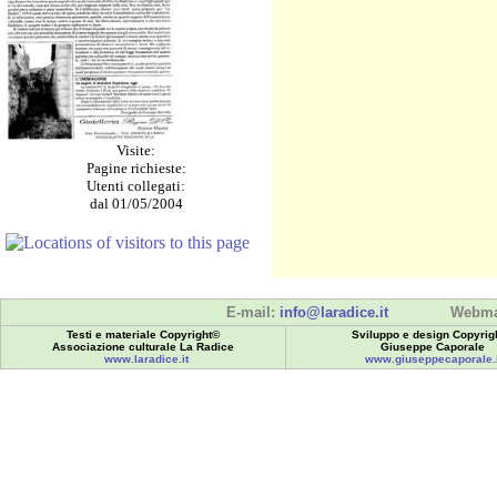
Visite:
Pagine richieste:
Utenti collegati:
dal 01/05/2004
E-mail:
info@laradice.it
Webma
Testi e materiale Copyright©
Sviluppo e design Copyrig
Associazione culturale La Radice
Giuseppe Caporale
www.laradice.it
www.giuseppecaporale.i