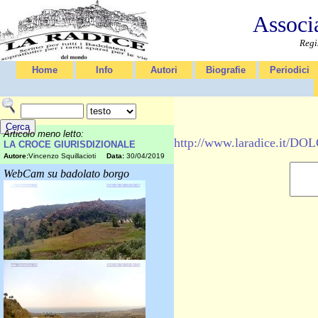
Associ
Regi
Home
Info
Autori
Biografie
Periodici
Articolo meno letto:
http://www.laradice.i
LA CROCE GIURISDIZIONALE
Autore:
Vincenzo Squillacioti
Data:
30/04/2019
WebCam su badolato borgo