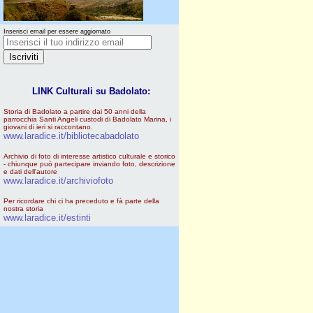
Inserisci email per essere aggiornato
LINK Culturali su Badolato:
Storia di Badolato a partire dai 50 anni della
parrocchia Santi Angeli custodi di Badolato Marina, i
giovani di ieri si raccontano.
www.laradice.it/bibliotecabadolato
Archivio di foto di interesse artistico culturale e storico
- chiunque può partecipare inviando foto, descrizione
e dati dell'autore
www.laradice.it/archiviofoto
Per ricordare chi ci ha preceduto e fà parte della
nostra storia
www.laradice.it/estinti