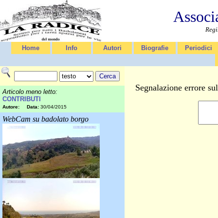
Associ
Regi
Home
Info
Autori
Biografie
Periodici
Segnalazione errore su
Articolo meno letto:
CONTRIBUTI
Autore:
Data:
30/04/2015
WebCam su badolato borgo