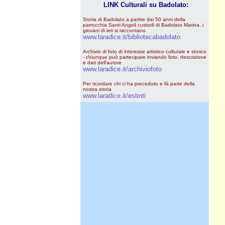
LINK Culturali su Badolato:
Storia di Badolato a partire dai 50 anni della
parrocchia Santi Angeli custodi di Badolato Marina, i
giovani di ieri si raccontano.
www.laradice.it/bibliotecabadolato
Archivio di foto di interesse artistico culturale e storico
- chiunque può partecipare inviando foto, descrizione
e dati dell'autore
www.laradice.it/archiviofoto
Per ricordare chi ci ha preceduto e fà parte della
nostra storia
www.laradice.it/estinti