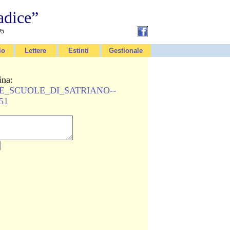
adice”
95
io
Lettere
Estinti
Gestionale
ina:
LLE_SCUOLE_DI_SATRIANO--
51