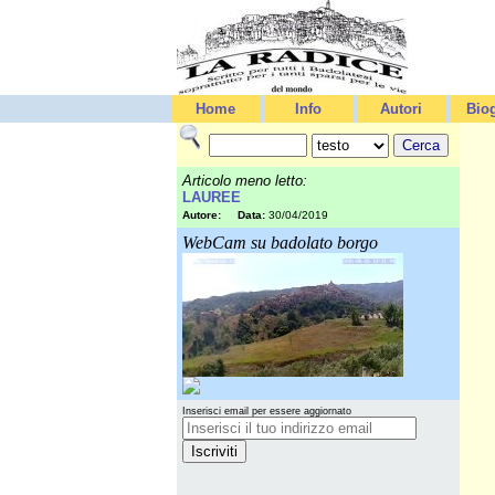
Home
Info
Autori
Biog
Articolo meno letto:
LAUREE
Autore:
Data:
30/04/2019
WebCam su badolato borgo
Inserisci email per essere aggiornato