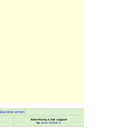
lazione errori
Advertising e link support
by
www.Golink.it