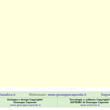
laradice.it
Webmaster:
www.giuseppecaporale.it
Segna
Sviluppo e design Copyright©
Tecnologie e software Copyright©
Giuseppe Caporale
SISTEMIC di Giuseppe Caporale
www.giuseppecaporale.it
www.sistemic.it