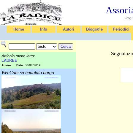
Associ
Regi
Home
Info
Autori
Biografie
Periodici
Segnalazi
Articolo meno letto:
LAUREE
Autore:
Data:
30/04/2019
WebCam su badolato borgo