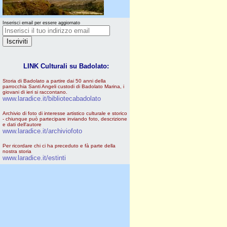
Inserisci email per essere aggiornato
LINK Culturali su Badolato:
Storia di Badolato a partire dai 50 anni della
parrocchia Santi Angeli custodi di Badolato Marina, i
giovani di ieri si raccontano.
www.laradice.it/bibliotecabadolato
Archivio di foto di interesse artistico culturale e storico
- chiunque può partecipare inviando foto, descrizione
e dati dell'autore
www.laradice.it/archiviofoto
Per ricordare chi ci ha preceduto e fà parte della
nostra storia
www.laradice.it/estinti