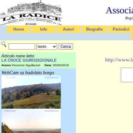
Associ
Regi
Home
Info
Autori
Biografie
Periodici
Articolo meno letto:
http://www
LA CROCE GIURISDIZIONALE
Autore:
Vincenzo Squillacioti
Data:
30/04/2019
WebCam su badolato borgo