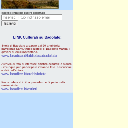
Inserisci email per essere aggiornato
LINK Culturali su Badolato:
Storia di Badolato a partire dai 50 anni della
parrocchia Santi Angeli custodi di Badolato Marina, i
giovani di ieri si raccontano.
www.laradice.it/bibliotecabadolato
Archivio di foto di interesse artistico culturale e storico
- chiunque può partecipare inviando foto, descrizione
e dati dell'autore
www.laradice.it/archiviofoto
Per ricordare chi ci ha preceduto e fà parte della
nostra storia
www.laradice.it/estinti