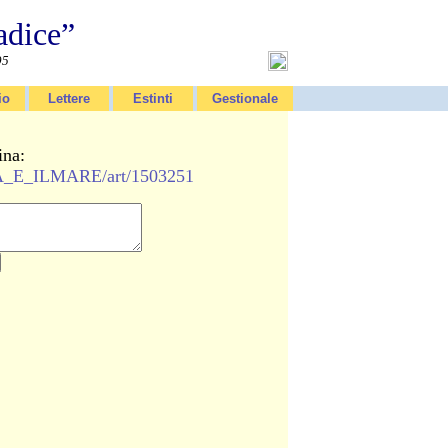
adice”
95
io
Lettere
Estinti
Gestionale
ina:
SA_E_ILMARE/art/1503251