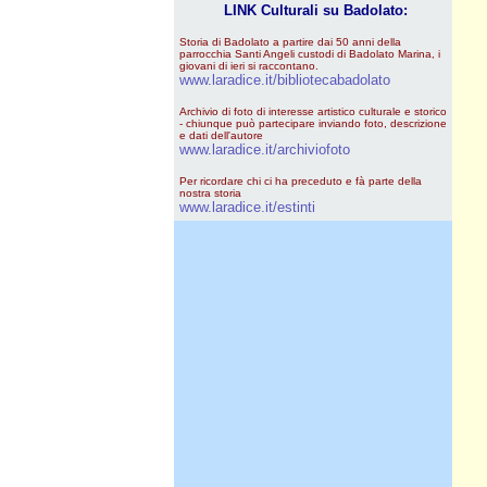
LINK Culturali su Badolato:
Storia di Badolato a partire dai 50 anni della
parrocchia Santi Angeli custodi di Badolato Marina, i
giovani di ieri si raccontano.
www.laradice.it/bibliotecabadolato
Archivio di foto di interesse artistico culturale e storico
- chiunque può partecipare inviando foto, descrizione
e dati dell'autore
www.laradice.it/archiviofoto
Per ricordare chi ci ha preceduto e fà parte della
nostra storia
www.laradice.it/estinti