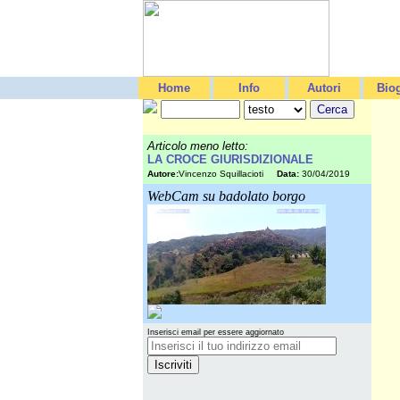
Home
Info
Autori
Biog
Articolo meno letto:
LA CROCE GIURISDIZIONALE
Autore:
Vincenzo Squillacioti
Data:
30/04/2019
WebCam su badolato borgo
Inserisci email per essere aggiornato