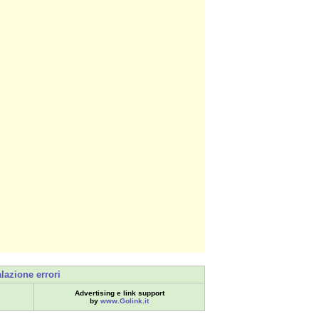
lazione errori
Advertising e link support
by
www.Golink.it