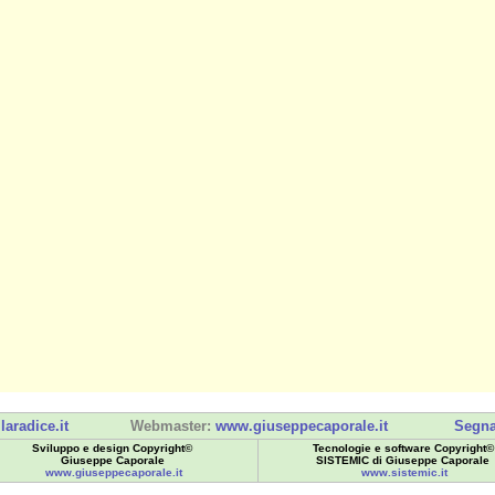
laradice.it
Webmaster:
www.giuseppecaporale.it
Segna
Sviluppo e design Copyright©
Tecnologie e software Copyright©
Giuseppe Caporale
SISTEMIC di Giuseppe Caporale
www.giuseppecaporale.it
www.sistemic.it