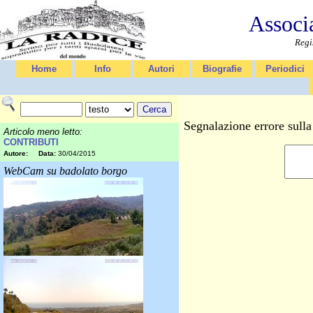
Associ
Regi
Home
Info
Autori
Biografie
Periodici
Segnalazione errore sull
Articolo meno letto:
CONTRIBUTI
Autore:
Data:
30/04/2015
WebCam su badolato borgo