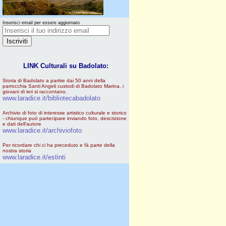
Inserisci email per essere aggiornato
LINK Culturali su Badolato:
Storia di Badolato a partire dai 50 anni della
parrocchia Santi Angeli custodi di Badolato Marina, i
giovani di ieri si raccontano.
www.laradice.it/bibliotecabadolato
Archivio di foto di interesse artistico culturale e storico
- chiunque può partecipare inviando foto, descrizione
e dati dell'autore
www.laradice.it/archiviofoto
Per ricordare chi ci ha preceduto e fà parte della
nostra storia
www.laradice.it/estinti