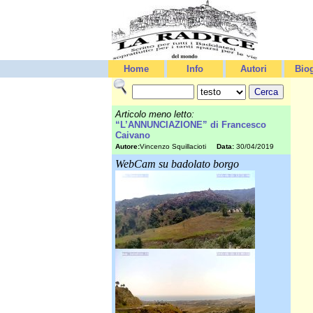
Home
Info
Autori
Biog
Articolo meno letto:
“L’ANNUNCIAZIONE” di Francesco
Caivano
Autore:
Vincenzo Squillacioti
Data:
30/04/2019
WebCam su badolato borgo