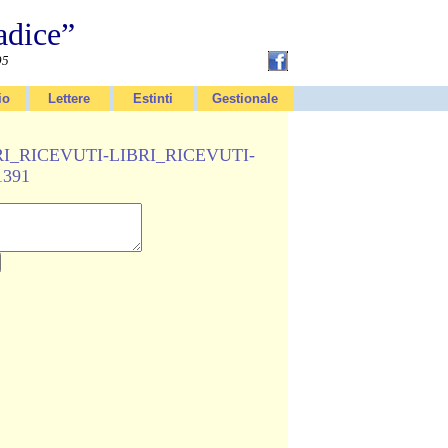
adice”
95
io
Lettere
Estinti
Gestionale
LIBRI_RICEVUTI-LIBRI_RICEVUTI-
1391