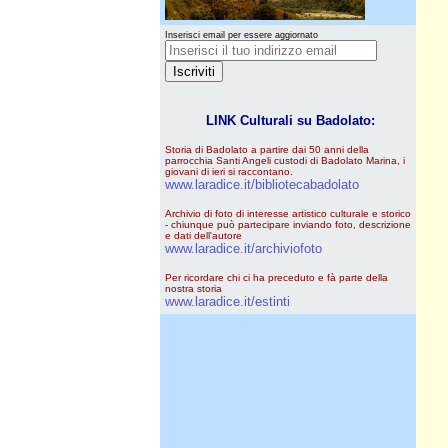
Inserisci email per essere aggiornato
LINK Culturali su Badolato:
Storia di Badolato a partire dai 50 anni della
parrocchia Santi Angeli custodi di Badolato Marina, i
giovani di ieri si raccontano.
www.laradice.it/bibliotecabadolato
Archivio di foto di interesse artistico culturale e storico
- chiunque può partecipare inviando foto, descrizione
e dati dell'autore
www.laradice.it/archiviofoto
Per ricordare chi ci ha preceduto e fà parte della
nostra storia
www.laradice.it/estinti