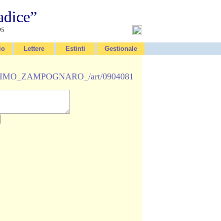
adice”
95
io
Lettere
Estinti
Gestionale
_ULTIMO_ZAMPOGNARO_/art/0904081