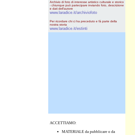
Archivio di foto di interesse artistico culturale e storico
- chiunque può partecipare inviando foto, descrizione
e dati dell'autore
www.laradice.it/archiviofoto
Per ricordare chi ci ha preceduto e fà parte della
nostra storia
www.laradice.it/estinti
ACCETTIAMO:
MATERIALE da pubblicare o da