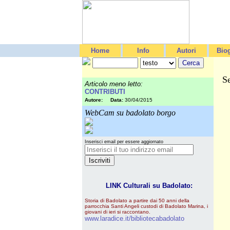
Home
Info
Autori
Biog
Se
Articolo meno letto:
CONTRIBUTI
Autore:
Data:
30/04/2015
WebCam su badolato borgo
Inserisci email per essere aggiornato
LINK Culturali su Badolato:
Storia di Badolato a partire dai 50 anni della
parrocchia Santi Angeli custodi di Badolato Marina, i
giovani di ieri si raccontano.
www.laradice.it/bibliotecabadolato