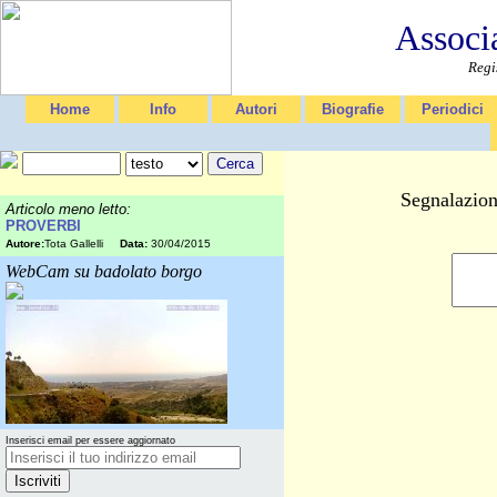
Associ
Regi
Home
Info
Autori
Biografie
Periodici
Segnalazion
Articolo meno letto:
PROVERBI
Autore:
Tota Gallelli
Data:
30/04/2015
WebCam su badolato borgo
Inserisci email per essere aggiornato