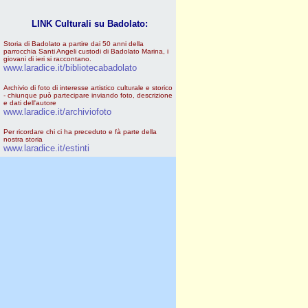
LINK Culturali su Badolato:
Storia di Badolato a partire dai 50 anni della
parrocchia Santi Angeli custodi di Badolato Marina, i
giovani di ieri si raccontano.
www.laradice.it/bibliotecabadolato
Archivio di foto di interesse artistico culturale e storico
- chiunque può partecipare inviando foto, descrizione
e dati dell'autore
www.laradice.it/archiviofoto
Per ricordare chi ci ha preceduto e fà parte della
nostra storia
www.laradice.it/estinti