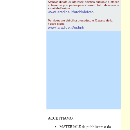
Archivio di foto di interesse artistico culturale e storico
- chiunque può partecipare inviando foto, descrizione
e dati dell'autore
www.laradice.it/archiviofoto
Per ricordare chi ci ha preceduto e fà parte della
nostra storia
www.laradice.it/estinti
ACCETTIAMO:
MATERIALE da pubblicare o da