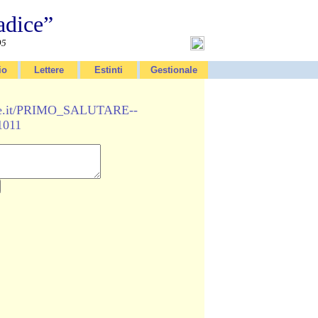
adice”
95
io
Lettere
Estinti
Gestionale
ice.it/PRIMO_SALUTARE--
1011