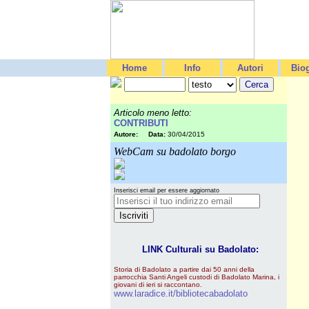
Home
Info
Autori
Biog
Articolo meno letto:
CONTRIBUTI
Autore:
Data:
30/04/2015
WebCam su badolato borgo
Inserisci email per essere aggiornato
LINK Culturali su Badolato:
Storia di Badolato a partire dai 50 anni della
parrocchia Santi Angeli custodi di Badolato Marina, i
giovani di ieri si raccontano.
www.laradice.it/bibliotecabadolato