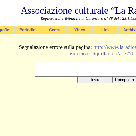
Associazione culturale “La R
Registrazione Tribunale di Catanzaro n° 38 del 12.04.19
rafie
Periodici
Cerca
Video
Link
Archiv
Segnalazione errore sulla pagina:
http://www.larad
Vincenzo_Squillacioti/art/270