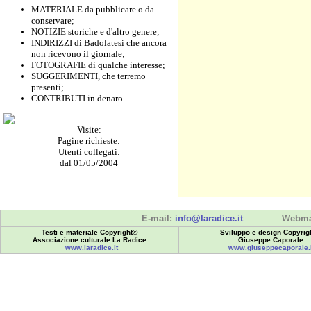
MATERIALE da pubblicare o da
conservare;
NOTIZIE storiche e d'altro genere;
INDIRIZZI di Badolatesi che ancora
non ricevono il giornale;
FOTOGRAFIE di qualche interesse;
SUGGERIMENTI, che terremo
presenti;
CONTRIBUTI in denaro.
Visite:
Pagine richieste:
Utenti collegati:
dal 01/05/2004
E-mail:
info@laradice.it
Webma
Testi e materiale Copyright©
Sviluppo e design Copyrig
Associazione culturale La Radice
Giuseppe Caporale
www.laradice.it
www.giuseppecaporale.i