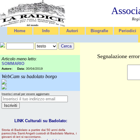
Associ
Regi
Home
Info
Autori
Biografie
Periodici
Segnalazione error
Articolo meno letto:
SOMMARIO
Autore:
Data:
30/04/2019
WebCam su badolato borgo
Inserisci email per essere aggiornato
LINK Culturali su Badolato:
Storia di Badolato a partire dai 50 anni della
parrocchia Santi Angeli custodi di Badolato Marina, i
giovani di ieri si raccontano.