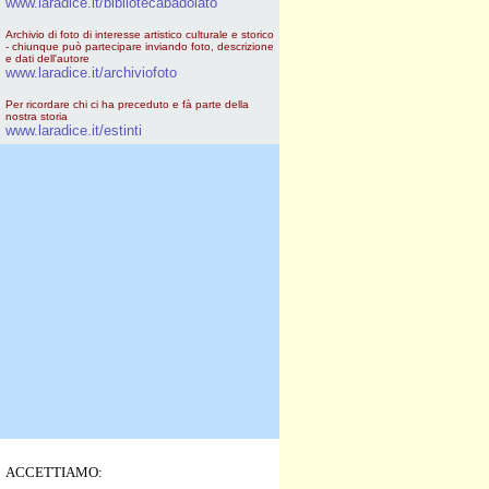
www.laradice.it/bibliotecabadolato
Archivio di foto di interesse artistico culturale e storico
- chiunque può partecipare inviando foto, descrizione
e dati dell'autore
www.laradice.it/archiviofoto
Per ricordare chi ci ha preceduto e fà parte della
nostra storia
www.laradice.it/estinti
ACCETTIAMO: