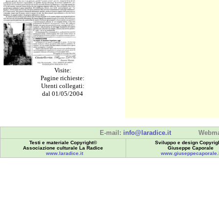
Visite:
Pagine richieste:
Utenti collegati:
dal 01/05/2004
E-mail:
info@laradice.it
Webma
Testi e materiale Copyright©
Sviluppo e design Copyrig
Associazione culturale La Radice
Giuseppe Caporale
www.laradice.it
www.giuseppecaporale.i