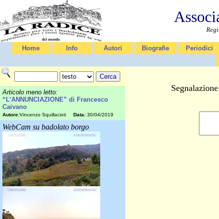
Associ
Regi
Home
Info
Autori
Biografie
Periodici
Segnalazione 
Articolo meno letto:
“L’ANNUNCIAZIONE” di Francesco
Caivano
Autore:
Vincenzo Squillacioti
Data:
30/04/2019
WebCam su badolato borgo