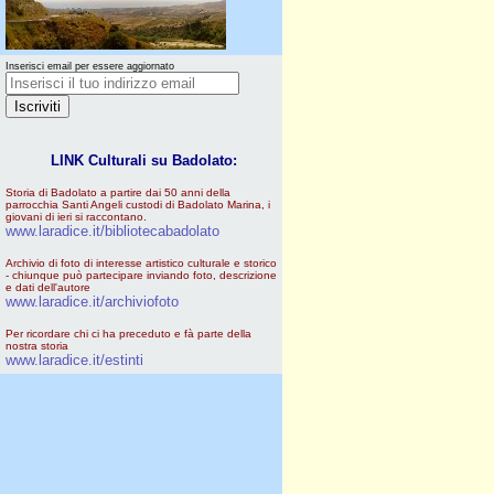
Inserisci email per essere aggiornato
LINK Culturali su Badolato:
Storia di Badolato a partire dai 50 anni della
parrocchia Santi Angeli custodi di Badolato Marina, i
giovani di ieri si raccontano.
www.laradice.it/bibliotecabadolato
Archivio di foto di interesse artistico culturale e storico
- chiunque può partecipare inviando foto, descrizione
e dati dell'autore
www.laradice.it/archiviofoto
Per ricordare chi ci ha preceduto e fà parte della
nostra storia
www.laradice.it/estinti