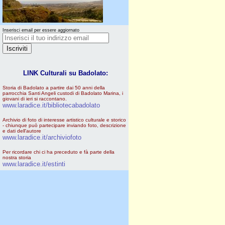
Inserisci email per essere aggiornato
LINK Culturali su Badolato:
Storia di Badolato a partire dai 50 anni della
parrocchia Santi Angeli custodi di Badolato Marina, i
giovani di ieri si raccontano.
www.laradice.it/bibliotecabadolato
Archivio di foto di interesse artistico culturale e storico
- chiunque può partecipare inviando foto, descrizione
e dati dell'autore
www.laradice.it/archiviofoto
Per ricordare chi ci ha preceduto e fà parte della
nostra storia
www.laradice.it/estinti