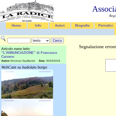
Associ
Regi
Home
Info
Autori
Biografie
Periodici
Segnalazione errore
Articolo meno letto:
“L’ANNUNCIAZIONE” di Francesco
Caivano
Autore:
Vincenzo Squillacioti
Data:
30/04/2019
WebCam su badolato borgo