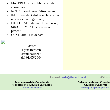
MATERIALE da pubblicare o da
conservare;
NOTIZIE storiche e d'altro genere;
INDIRIZZI di Badolatesi che ancora
non ricevono il giornale;
FOTOGRAFIE di qualche interesse;
SUGGERIMENTI, che terremo
presenti;
CONTRIBUTI in denaro.
Visite:
Pagine richieste:
Utenti collegati:
dal 01/05/2004
E-mail:
info@laradice.it
Webma
Testi e materiale Copyright©
Sviluppo e design Copyrig
Associazione culturale La Radice
Giuseppe Caporale
www.laradice.it
www.giuseppecaporale.i