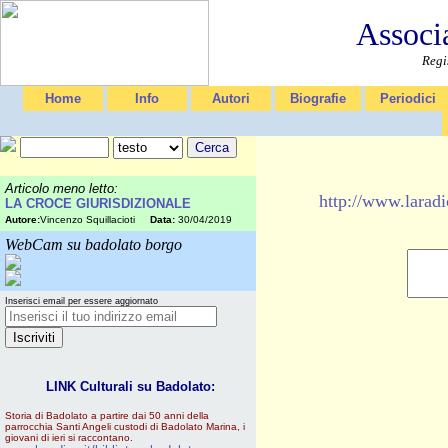
Associ
Regi
Home
Info
Autori
Biografie
Periodici
Articolo meno letto:
http://www.la
LA CROCE GIURISDIZIONALE
Autore:
Vincenzo Squillacioti
Data:
30/04/2019
WebCam su badolato borgo
Inserisci email per essere aggiornato
LINK Culturali su Badolato:
Storia di Badolato a partire dai 50 anni della
parrocchia Santi Angeli custodi di Badolato Marina, i
giovani di ieri si raccontano.