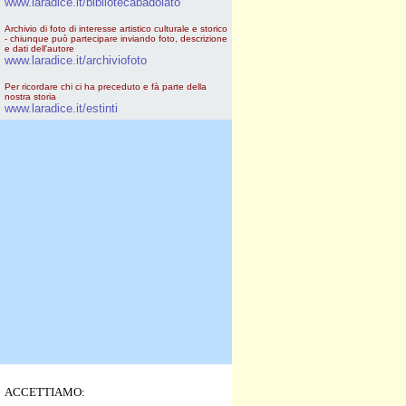
www.laradice.it/bibliotecabadolato
Archivio di foto di interesse artistico culturale e storico
- chiunque può partecipare inviando foto, descrizione
e dati dell'autore
www.laradice.it/archiviofoto
Per ricordare chi ci ha preceduto e fà parte della
nostra storia
www.laradice.it/estinti
ACCETTIAMO: