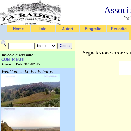
Associ
Regi
Home
Info
Autori
Biografie
Periodici
Segnalazione errore su
Articolo meno letto:
CONTRIBUTI
Autore:
Data:
30/04/2015
WebCam su badolato borgo