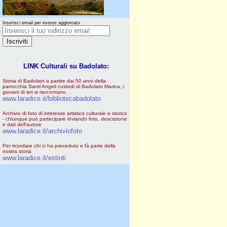
Inserisci email per essere aggiornato
LINK Culturali su Badolato:
Storia di Badolato a partire dai 50 anni della
parrocchia Santi Angeli custodi di Badolato Marina, i
giovani di ieri si raccontano.
www.laradice.it/bibliotecabadolato
Archivio di foto di interesse artistico culturale e storico
- chiunque può partecipare inviando foto, descrizione
e dati dell'autore
www.laradice.it/archiviofoto
Per ricordare chi ci ha preceduto e fà parte della
nostra storia
www.laradice.it/estinti