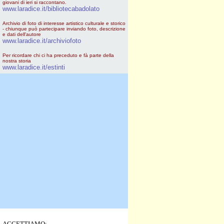
giovani di ieri si raccontano.
www.laradice.it/bibliotecabadolato
Archivio di foto di interesse artistico culturale e storico
- chiunque può partecipare inviando foto, descrizione
e dati dell'autore
www.laradice.it/archiviofoto
Per ricordare chi ci ha preceduto e fà parte della
nostra storia
www.laradice.it/estinti
ACCETTIAMO: