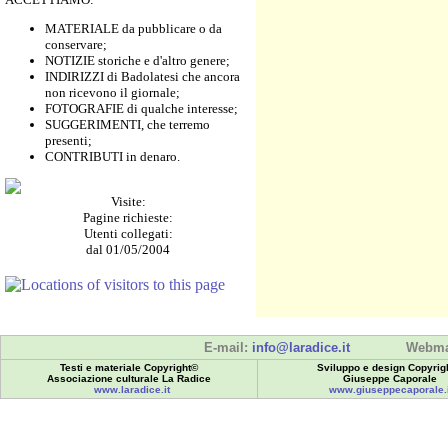
MATERIALE da pubblicare o da
conservare;
NOTIZIE storiche e d'altro genere;
INDIRIZZI di Badolatesi che ancora
non ricevono il giornale;
FOTOGRAFIE di qualche interesse;
SUGGERIMENTI, che terremo
presenti;
CONTRIBUTI in denaro.
Visite:
Pagine richieste:
Utenti collegati:
dal 01/05/2004
E-mail:
info@laradice.it
Webma
Testi e materiale Copyright©
Sviluppo e design Copyrig
Associazione culturale La Radice
Giuseppe Caporale
www.laradice.it
www.giuseppecaporale.i