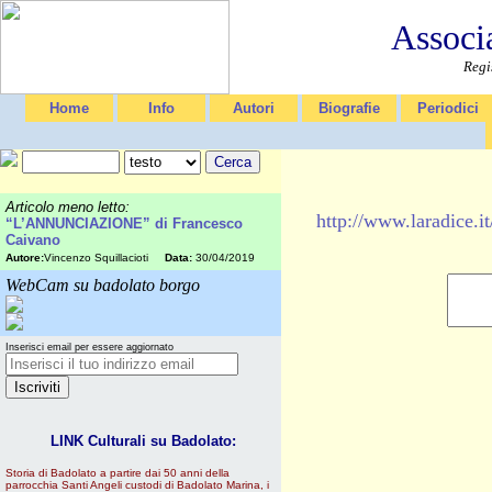
Associ
Regi
Home
Info
Autori
Biografie
Periodici
Articolo meno letto:
http://www.larad
“L’ANNUNCIAZIONE” di Francesco
Caivano
Autore:
Vincenzo Squillacioti
Data:
30/04/2019
WebCam su badolato borgo
Inserisci email per essere aggiornato
LINK Culturali su Badolato:
Storia di Badolato a partire dai 50 anni della
parrocchia Santi Angeli custodi di Badolato Marina, i