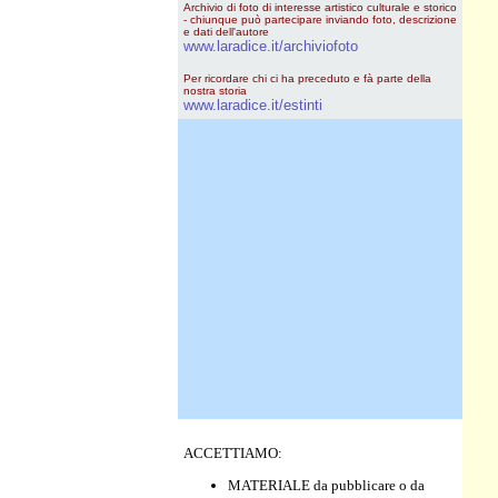
Archivio di foto di interesse artistico culturale e storico
- chiunque può partecipare inviando foto, descrizione
e dati dell'autore
www.laradice.it/archiviofoto
Per ricordare chi ci ha preceduto e fà parte della
nostra storia
www.laradice.it/estinti
ACCETTIAMO:
MATERIALE da pubblicare o da