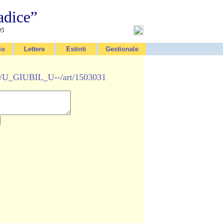
adice”
95
io
Lettere
Estinti
Gestionale
it/U_GIUBIL_U--/art/1503031