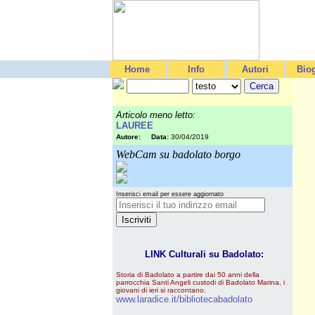
Home
Info
Autori
Biog
Articolo meno letto:
LAUREE
Autore:
Data:
30/04/2019
WebCam su badolato borgo
Inserisci email per essere aggiornato
LINK Culturali su Badolato:
Storia di Badolato a partire dai 50 anni della
parrocchia Santi Angeli custodi di Badolato Marina, i
giovani di ieri si raccontano.
www.laradice.it/bibliotecabadolato